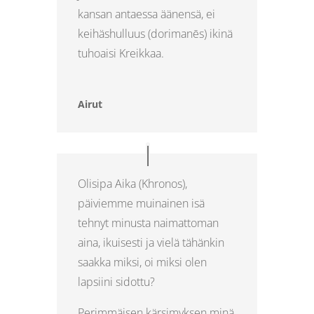
kansan antaessa äänensä, ei
keihäshulluus (dorimanēs) ikinä
tuhoaisi Kreikkaa.
Airut
Olisipa Aika (Khronos),
päiviemme muinainen isä
tehnyt minusta naimattoman
aina, ikuisesti ja vielä tähänkin
saakka miksi, oi miksi olen
lapsiini sidottu?
Perimmäisen kärsimyksen minä