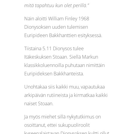
mitä tapahtuu kun olet perillä.”
Näin aloitti William Finley 1968
Dionysoksen uuden tulemisen
Euripideen Bakkhanttien esityksessä.
Tiistaina 5.11 Dionysos tulee
Itäkeskuksen Stoaan. Siellä Markun
klassikkoluennoilla puhutaan nimittäin
Euripideksen Bakkhanteista.
Unohtakaa siis kaikki muu, vapautukaa
arkipäivän rutiineista ja kirmatkaa kaikki
naiset Stoaan.
Ja myös miehet sillä nykytutkimus on
osoittanut, ettei sukupuoliroolit
kyseenalaistavan Dionysoksen kultti ollut