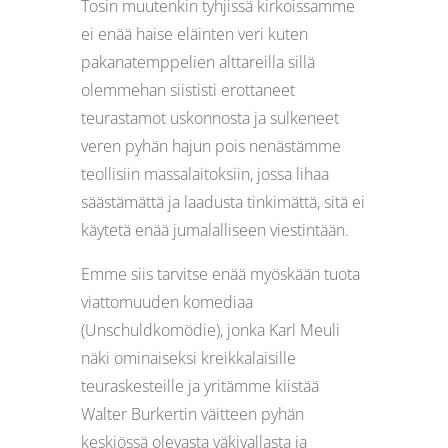
Tosin muutenkin tyhjissä kirkoissamme
ei enää haise eläinten veri kuten
pakanatemppelien alttareilla sillä
olemmehan siististi erottaneet
teurastamot uskonnosta ja sulkeneet
veren pyhän hajun pois nenästämme
teollisiin massalaitoksiin, jossa lihaa
säästämättä ja laadusta tinkimättä, sitä ei
käytetä enää jumalalliseen viestintään.
Emme siis tarvitse enää myöskään tuota
viattomuuden komediaa
(Unschuldkomödie), jonka Karl Meuli
näki ominaiseksi kreikkalaisille
teuraskesteille ja yritämme kiistää
Walter Burkertin väitteen pyhän
keskiössä olevasta väkivallasta ja