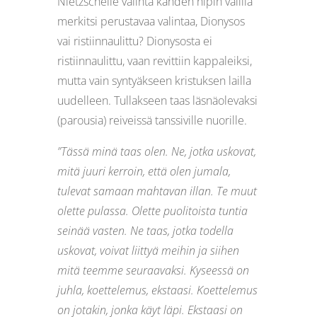
Nietzschelle valinta kahden hipin välillä
merkitsi perustavaa valintaa, Dionysos
vai ristiinnaulittu? Dionysosta ei
ristiinnaulittu, vaan revittiin kappaleiksi,
mutta vain syntyäkseen kristuksen lailla
uudelleen. Tullakseen taas läsnäolevaksi
(parousia) reiveissä tanssiville nuorille.
”Tässä minä taas olen. Ne, jotka uskovat,
mitä juuri kerroin, että olen jumala,
tulevat samaan mahtavan illan. Te muut
olette pulassa. Olette puolitoista tuntia
seinää vasten. Ne taas, jotka todella
uskovat, voivat liittyä meihin ja siihen
mitä teemme seuraavaksi. Kyseessä on
juhla, koettelemus, ekstaasi. Koettelemus
on jotakin, jonka käyt läpi. Ekstaasi on