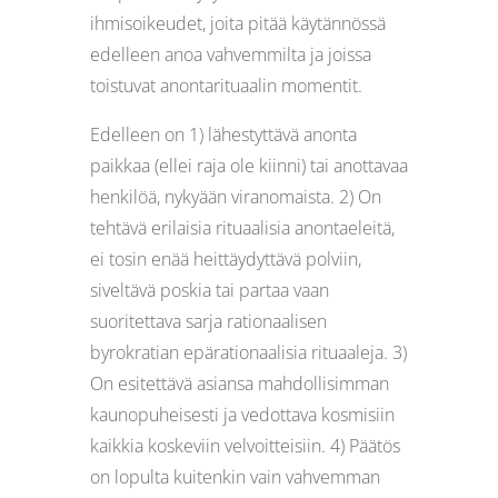
ihmisoikeudet, joita pitää käytännössä
edelleen anoa vahvemmilta ja joissa
toistuvat anontarituaalin momentit.
Edelleen on 1) lähestyttävä anonta
paikkaa (ellei raja ole kiinni) tai anottavaa
henkilöä, nykyään viranomaista. 2) On
tehtävä erilaisia rituaalisia anontaeleitä,
ei tosin enää heittäydyttävä polviin,
siveltävä poskia tai partaa vaan
suoritettava sarja rationaalisen
byrokratian epärationaalisia rituaaleja. 3)
On esitettävä asiansa mahdollisimman
kaunopuheisesti ja vedottava kosmisiin
kaikkia koskeviin velvoitteisiin. 4) Päätös
on lopulta kuitenkin vain vahvemman