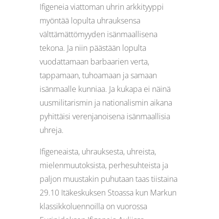
Ifigeneia viattoman uhrin arkkityyppi
myöntää lopulta uhrauksensa
välttämättömyyden isänmaallisena
tekona. Ja niin päästään lopulta
vuodattamaan barbaarien verta,
tappamaan, tuhoamaan ja samaan
isänmaalle kunniaa. Ja kukapa ei näinä
uusmilitarismin ja nationalismin aikana
pyhittäisi verenjanoisena isänmaallisia
uhreja.
Ifigeneaista, uhrauksesta, uhreista,
mielenmuutoksista, perhesuhteista ja
paljon muustakin puhutaan taas tiistaina
29.10 Itäkeskuksen Stoassa kun Markun
klassikkoluennoilla on vuorossa