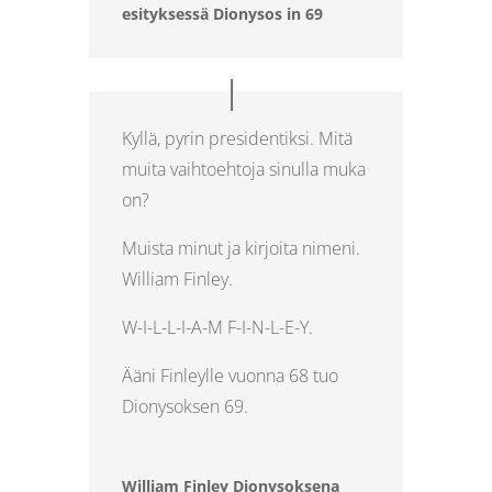
esityksessä Dionysos in 69
Kyllä, pyrin presidentiksi. Mitä
muita vaihtoehtoja sinulla muka
on?
Muista minut ja kirjoita nimeni.
William Finley.
W-I-L-L-I-A-M F-I-N-L-E-Y.
Ääni Finleylle vuonna 68 tuo
Dionysoksen 69.
William Finley Dionysoksena