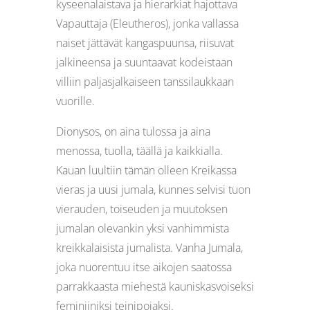
kyseenalaistava ja hierarkiat hajottava
Vapauttaja (Eleutheros), jonka vallassa
naiset jättävät kangaspuunsa, riisuvat
jalkineensa ja suuntaavat kodeistaan
villiin paljasjalkaiseen tanssilaukkaan
vuorille.
Dionysos, on aina tulossa ja aina
menossa, tuolla, täällä ja kaikkialla.
Kauan luultiin tämän olleen Kreikassa
vieras ja uusi jumala, kunnes selvisi tuon
vierauden, toiseuden ja muutoksen
jumalan olevankin yksi vanhimmista
kreikkalaisista jumalista. Vanha Jumala,
joka nuorentuu itse aikojen saatossa
parrakkaasta miehestä kauniskasvoiseksi
feminiiniksi teinipojaksi.