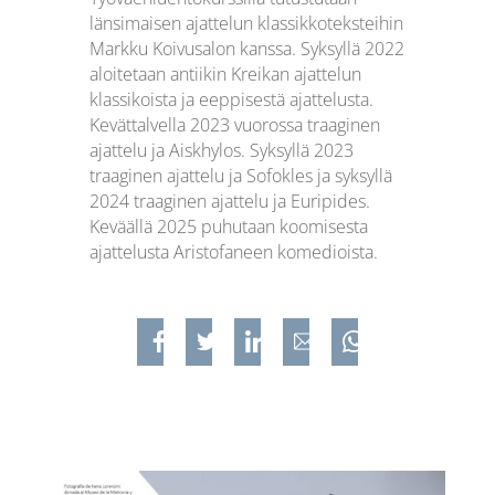
länsimaisen ajattelun klassikkoteksteihin
Markku Koivusalon kanssa. Syksyllä 2022
aloitetaan antiikin Kreikan ajattelun
klassikoista ja eeppisestä ajattelusta.
Kevättalvella 2023 vuorossa traaginen
ajattelu ja Aiskhylos. Syksyllä 2023
traaginen ajattelu ja Sofokles ja syksyllä
2024 traaginen ajattelu ja Euripides.
Keväällä 2025 puhutaan koomisesta
ajattelusta Aristofaneen komedioista.
Jaa Facebookissa
Jaa Twitterissa
Jaa Linkedinissä
Jaa sähköpostilla
Jaa WhatsAppissa