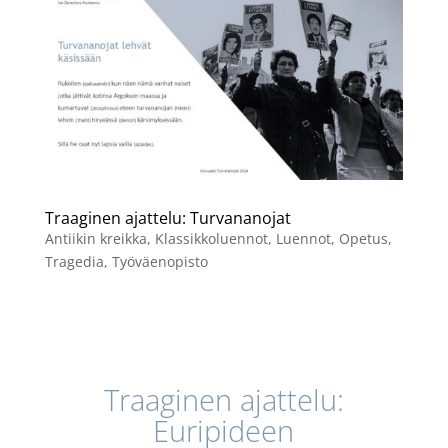
Traaginen ajattelu: Turvananojat
Antiikin kreikka
,
Klassikkoluennot
,
Luennot
,
Opetus
,
Tragedia
,
Työväenopisto
Traaginen ajattelu:
Euripideen