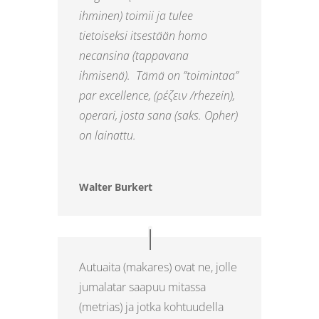
ihminen)
toimii ja tulee
tietoiseksi itsestään homo
necansina
(tappavana
ihmisenä).
Tämä on ”toimintaa”
par
excellence
, (
ρέζειν
/
rhezein
),
operari
, josta sana (saks.
Opher
)
on lainattu.
Walter Burkert
Autuaita (makares) ovat ne, jolle
jumalatar saapuu mitassa
(metrias) ja jotka kohtuudella