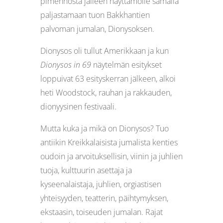
pimennosta jälleen näyttämölle samalla
paljastamaan tuon Bakkhantien
palvoman jumalan, Dionysoksen.
Dionysos oli tullut Amerikkaan ja kun
Dionysos in 69
näytelmän esitykset
loppuivat 63 esityskerran jälkeen, alkoi
heti Woodstock, rauhan ja rakkauden,
dionyysinen festivaali.
Mutta kuka ja mikä on Dionysos? Tuo
antiikin Kreikkalaisista jumalista kenties
oudoin ja arvoituksellisin, viinin ja juhlien
tuoja, kulttuurin asettaja ja
kyseenalaistaja, juhlien, orgiastisen
yhteisyyden, teatterin, päihtymyksen,
ekstaasin, toiseuden jumalan. Rajat