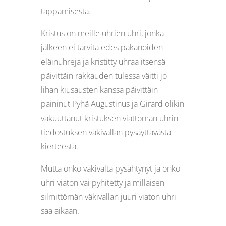
tappamisesta.
Kristus on meille uhrien uhri, jonka
jälkeen ei tarvita edes pakanoiden
eläinuhreja ja kristitty uhraa itsensä
päivittäin rakkauden tulessa väitti jo
lihan kiusausten kanssa päivittäin
paininut Pyhä Augustinus ja Girard olikin
vakuuttanut kristuksen viattoman uhrin
tiedostuksen väkivallan pysäyttävästä
kierteestä.
Mutta onko väkivalta pysähtynyt ja onko
uhri viaton vai pyhitetty ja millaisen
silmittömän väkivallan juuri viaton uhri
saa aikaan.