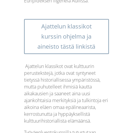
Euripideksen Ifigeneia Auliissa.
Ajattelun klassikot
kurssin ohjelma ja
aineisto tästä linkistä
Ajattelun klassikot ovat kulttuurin
perustekstejä, jotka ovat syntyneet
tietyssä historiallisessa ympäristössä,
mutta puhutelleet ihmisiä kautta
aikakausien ja saaneet aina uusi
ajankohtaisia merkityksiä ja tulkintoja eri
aikoina eläen omaa epälineaarista,
kerrostunutta ja hyppäyksellistä
kulttuurihistoriallista elämäänsä.
Työväenluentokurssilla tutustutaan