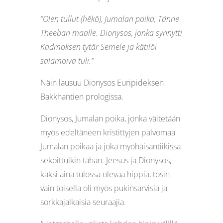
”Olen tullut (hēkō), Jumalan poika, Tänne
Theeban maalle. Dionysos, jonka synnytti
Kadmoksen tytär Semele ja kätilöi
salamoiva tuli.”
Näin lausuu Dionysos Euripideksen
Bakkhantien prologissa.
Dionysos, Jumalan poika, jonka väitetään
myös edeltäneen kristittyjen palvomaa
Jumalan poikaa ja joka myöhäisantiikissa
sekoittuikin tähän. Jeesus ja Dionysos,
kaksi aina tulossa olevaa hippiä, tosin
vain toisella oli myös pukinsarvisia ja
sorkkajalkaisia seuraajia.