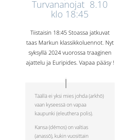
Turvananojat 8.10
klo 18:45
Tiistaisin 18:45 Stoassa jatkuvat
taas Markun klassikkoluennot. Nyt
syksyllä 2024 vuorossa traaginen
ajattelu ja Euripides. Vapaa pääsy !
Täällä ei yksi mies johda (arkhō)
vaan kyseessä on vapaa
kaupunki (eleuthera polis).
Kansa (dēmos) on valtias
(anassō), kukin vuosittain