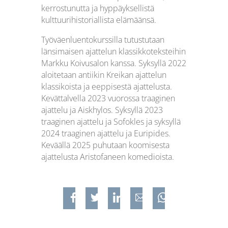
kerrostunutta ja hyppäyksellistä
kulttuurihistoriallista elämäänsä.
Työväenluentokurssilla tutustutaan
länsimaisen ajattelun klassikkoteksteihin
Markku Koivusalon kanssa. Syksyllä 2022
aloitetaan antiikin Kreikan ajattelun
klassikoista ja eeppisestä ajattelusta.
Kevättalvella 2023 vuorossa traaginen
ajattelu ja Aiskhylos. Syksyllä 2023
traaginen ajattelu ja Sofokles ja syksyllä
2024 traaginen ajattelu ja Euripides.
Keväällä 2025 puhutaan koomisesta
ajattelusta Aristofaneen komedioista.
Jaa Facebookissa
Jaa Twitterissa
Jaa Linkedinissä
Jaa sähköpostilla
Jaa WhatsAppissa