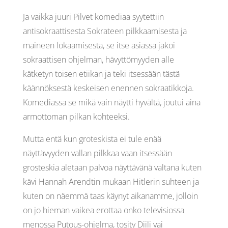
Ja vaikka juuri Pilvet komediaa syytettiin
antisokraattisesta Sokrateen pilkkaamisesta ja
maineen lokaamisesta, se itse asiassa jakoi
sokraattisen ohjelman, hävyttömyyden alle
kätketyn toisen etiikan ja teki itsessään tästä
käännöksestä keskeisen enennen sokraatikkoja.
Komediassa se mikä vain näytti hyvältä, joutui aina
armottoman pilkan kohteeksi.
Mutta entä kun groteskista ei tule enää
näyttävyyden vallan pilkkaa vaan itsessään
grosteskia aletaan palvoa näyttävänä valtana kuten
kävi Hannah Arendtin mukaan Hitlerin suhteen ja
kuten on näemmä taas käynyt aikanamme, jolloin
on jo hieman vaikea erottaa onko televisiossa
menossa Putous-ohjelma, tositv Diili vai