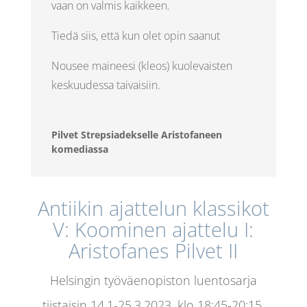
vaan on valmis kaikkeen.
Tiedä siis, että kun olet opin saanut
Nousee maineesi (kleos) kuolevaisten
keskuudessa taivaisiin.
Pilvet Strepsiadekselle Aristofaneen
komediassa
Antiikin ajattelun klassikot
V: Koominen ajattelu I:
Aristofanes Pilvet II
Helsingin työväenopiston luentosarja
tiistaisin 14.1-25.3.2023, klo 18:45-20:15.