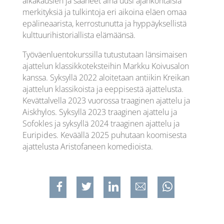
aikakausien ja saaneet aina uusi ajankohtaisia
merkityksiä ja tulkintoja eri aikoina eläen omaa
epälineaarista, kerrostunutta ja hyppäyksellistä
kulttuurihistoriallista elämäänsä.
Työväenluentokurssilla tutustutaan länsimaisen
ajattelun klassikkoteksteihin Markku Koivusalon
kanssa. Syksyllä 2022 aloitetaan antiikin Kreikan
ajattelun klassikoista ja eeppisestä ajattelusta.
Kevättalvella 2023 vuorossa traaginen ajattelu ja
Aiskhylos. Syksyllä 2023 traaginen ajattelu ja
Sofokles ja syksyllä 2024 traaginen ajattelu ja
Euripides. Keväällä 2025 puhutaan koomisesta
ajattelusta Aristofaneen komedioista.
Jaa Facebookissa
Jaa Twitterissa
Jaa Linkedinissä
Jaa sähköpostilla
Jaa WhatsAppiss