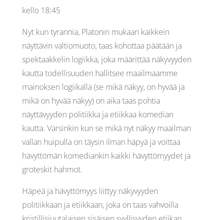
kello 18:45
Nyt kun tyrannia, Platonin mukaan kaikkein
näyttävin valtiomuoto, taas kohottaa päätään ja
spektaakkelin logiikka, joka määrittää näkyvyyden
kautta todellisuuden hallitsee maailmaamme
mainoksen logiikalla (se mikä näkyy, on hyvää ja
mikä on hyvää näkyy) on aika taas pohtia
näyttävyyden politiikka ja etiikkaa komedian
kautta. Varsinkin kun se mikä nyt näkyy maailman
vallan huipulla on täysin ilman häpyä ja voittaa
hävyttömän komediankin kaikki hävyttömyydet ja
groteskit hahmot.
Häpeä ja hävyttömyys liittyy näkyvyyden
politiikkaan ja etiikkaan, joka on taas vahvoilla
kristillisjuutalaisen sisäisen syyllisyyden etiikan