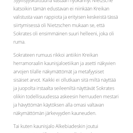
Syyllisyyskulttuuria vastaan hyökännyt Nietzsche
katsoikin tämän edustavan ei niinkään Kreikan
valistusta vaan rappiota ja erityisen keskeistä tässä
siirtymisessä oli Nietzschen mukaan se, että
Sokrates oli ensimmäinen suuri helleeni, joka oli
ruma.
Sokrateen rumuus rikkoi antiikin Kreikan
herramoraalin kaunisjaloetiikan ja asetti näkyvien
arvojen tilalle näkymättömät ja metafyysiset
sisäiset arvot. Kaikki ei ollutkaan sitä miltä näyttää
ja juopolta irstaalta seileeniltä näyttävät Sokrates
olikin todellisuudessa askeesin herruuden mestari
ja hävyttömän käytöksen alla omasi valtavan
näkymättömän järkevyyden kauneuden.
Tai kuten kaunisjalo Alkebiadeskin joutui