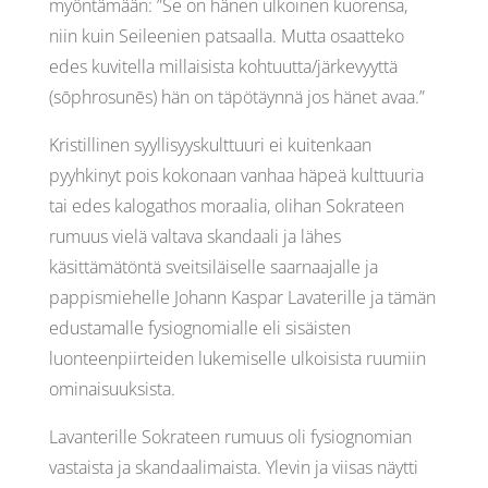
myöntämään: ”Se on hänen ulkoinen kuorensa,
niin kuin Seileenien patsaalla. Mutta osaatteko
edes kuvitella millaisista kohtuutta/järkevyyttä
(sōphrosunēs) hän on täpötäynnä jos hänet avaa.”
Kristillinen syyllisyyskulttuuri ei kuitenkaan
pyyhkinyt pois kokonaan vanhaa häpeä kulttuuria
tai edes kalogathos moraalia, olihan Sokrateen
rumuus vielä valtava skandaali ja lähes
käsittämätöntä sveitsiläiselle saarnaajalle ja
pappismiehelle Johann Kaspar Lavaterille ja tämän
edustamalle fysiognomialle eli sisäisten
luonteenpiirteiden lukemiselle ulkoisista ruumiin
ominaisuuksista.
Lavanterille Sokrateen rumuus oli fysiognomian
vastaista ja skandaalimaista. Ylevin ja viisas näytti