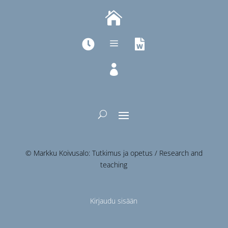

a



© Markku Koivusalo: Tutkimus ja opetus / Research and
teaching
Kirjaudu sisään