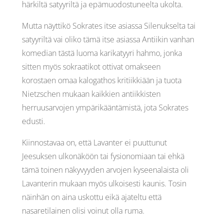
härkiltä satyyriltä ja epämuodostuneelta ukolta.
Mutta näyttikö Sokrates itse asiassa Silenukselta tai
satyyriltä vai oliko tämä itse asiassa Antiikin vanhan
komedian tästä luoma karikatyyri hahmo, jonka
sitten myös sokraatikot ottivat omakseen
korostaen omaa kalogathos kritiikkiään ja tuota
Nietzschen mukaan kaikkien antiikkisten
herruusarvojen ympärikääntämistä, jota Sokrates
edusti.
Kiinnostavaa on, että Lavanter ei puuttunut
Jeesuksen ulkonäköön tai fysionomiaan tai ehkä
tämä toinen näkyvyyden arvojen kyseenalaista oli
Lavanterin mukaan myös ulkoisesti kaunis. Tosin
näinhän on aina uskottu eikä ajateltu että
nasaretilainen olisi voinut olla ruma.