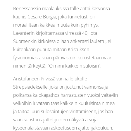
Renessanssin maalauksissa tälle antoi kasvonsa
kaunis Cesare Borgia, joka tunnetusti oli
moraaliltaan kaikkea muuta kuin pyhimys.
Lavanterin kirjoittamassa virressä 40, jota
Suomenkin kirkoissa ollaan ahkerasti laulettu, ei
kuitenkaan puhuta mitään Kristuksen
fysionomiasta vaan päinvastoin korostetaan vaan
nimen tärkeyttä: ”Oi nimi kaikkein suloisin”.
Aristofaneen Pilvissä vanhalle ukolle
Strepsiadekselle, joka on joutunut vaimonsa ja
poikansa kalokagathos harrastusten vuoksi valtaviin
velkoihin luvataan taas kaikkein kuuluisinta nimeä
ja taitoa juuri sulosointujen virittämiseen, jos hän
vaan suostuu ajattelijoiden näkyviä arvoja
kyseenalaistavaan askeettiseen ajattelijakouluun.