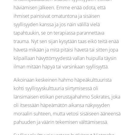
häviämisen jälkeen. Emme enää odota, että
ihmiset painisivat omatuntona ja sisäisen
syyllisyyden kanssa ja jos näin välillä vielä
tapahtuukin, se on terapiassa parannettava
trauma. Nyt sen sijan kysytään taas eikö teitä enää
hävetä mikään ja mitä pitäisi hävetä tai sitten jopa
kilpaillaan hävyttömyydestä vallan huipulla täysin
ilman mitään häpyä tai varsinkaan syyllisyyttä.
Aikoinaan keskeinen hahmo häpeäkulttuurista
kohti syyllisyyskulttuuria siirtymisessä oli
länsimaisen etiikan perustajahahmo Sokrates, joka
oli itsessään häpeämätön aikansa näkyvyyden
moraalin suhteen, mutta vetosi sisäiseen ääneensä
pahuuden ja väärin tekemisen välttämisessä.