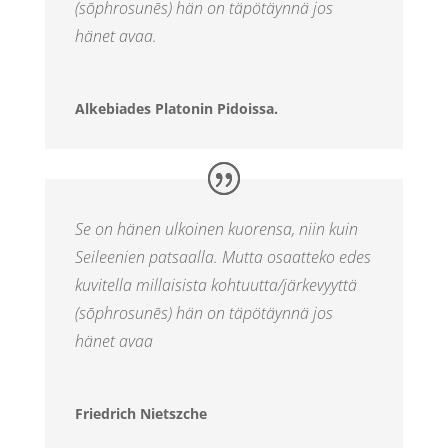
(
sōphrosunēs
)
hän on täpötäynnä jos
hänet avaa.
Alkebiades Platonin Pidoissa.
Se on hänen ulkoinen kuorensa, niin kuin
Seileenien
patsaalla. Mutta osaatteko edes
kuvitella millaisista kohtuutta/järkevyyttä
(
sōphrosunēs
)
hän on täpötäynnä jos
hänet avaa
Friedrich Nietszche