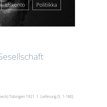
Uskonto
Politiikka
Gesellschaft
beck) Tübingen 1921. 1. Lieferung (S. 1-180).