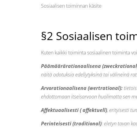
Sosiaalisen toiminnan käsite
§2 Sosiaalisen to
Kuten kaikki toiminta sosiaalinen toiminta vo
Päämäärärationaalisena (zweckrational
näitä odotuksia edellytyksinä tai välineinä
Arvorationaalisena (wertrational):
tietoi
ehdottomaan itseisarvoon huolimatta sen me
Affektuaalisesti ( affektuell)
, erityisesti t
Perinteisesti (traditional)
: eletyn tavan ka