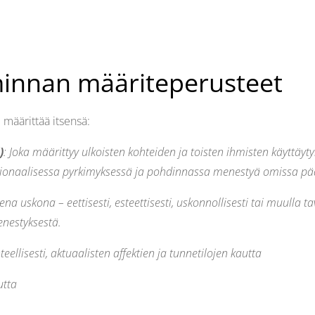
iminnan määriteperusteet
i määrittää itsensä:
)
: Joka määrittyy ulkoisten kohteiden ja toisten ihmisten käyttäyt
 rationaalisessa pyrkimyksessä ja pohdinnassa menestyä omissa 
sena uskona – eettisesti, esteettisesti, uskonnollisesti tai muulla t
nestyksestä.
unteellisesti, aktuaalisten affektien ja tunnetilojen kautta
utta