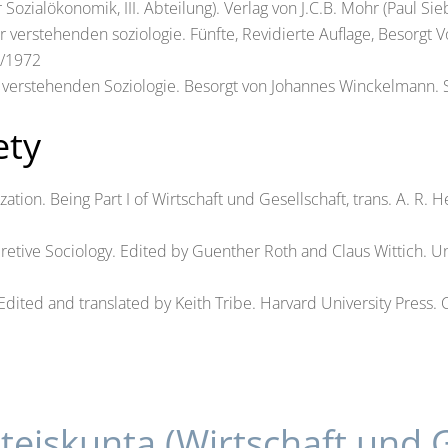
 Sozialökonomik, III. Abteilung). Verlag von J.C.B. Mohr (Paul Si
er verstehenden soziologie. Fünfte, Revidierte Auflage, Besorg
1/1972
r verstehenden Soziologie. Besorgt von Johannes Winckelmann.
ety
tion. Being Part I of Wirtschaft und Gesellschaft, trans. A. R. 
etive Sociology. Edited by Guenther Roth and Claus Wittich. Uni
Edited and translated by Keith Tribe. Harvard University Press
hteiskunta (Wirtschaft und G