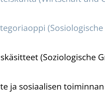
ategoriaoppi (Sosiologische
uskäsitteet (Soziologische 
ite ja sosiaalisen toiminna