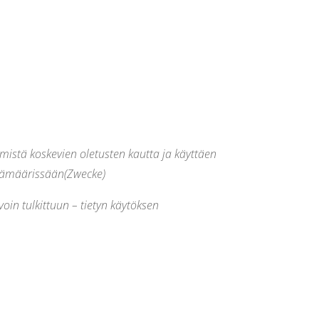
ymistä koskevien oletusten kautta ja käyttäen
päämäärissään(Zwecke)
avoin tulkittuun – tietyn käytöksen