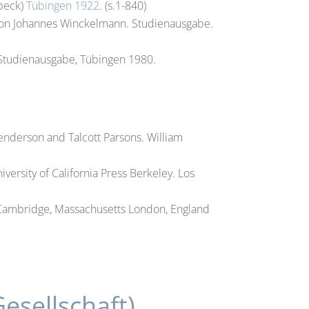
ebeck)
Tübingen 1922
. (s.1-840)
t Von Johannes Winckelmann. Studienausgabe.
 Studienausgabe, Tübingen 1980.
Henderson and Talcott Parsons. William
versity of California Press Berkeley. Los
. Cambridge, Massachusetts London, England
esellschaft)