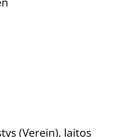
en
tys (Verein), laitos