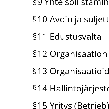
§9 Yhteisöllistämi
§10 Avoin ja sulje
§11 Edustusvalta
§12 Organisaation (
§13 Organisaatioid
§14 Hallintojärjest
§15 Yritys (Betrieb)