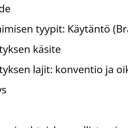
hde
imisen tyypit: Käytäntö (Bra
styksen käsite
tyksen lajit: konventio ja o
ys