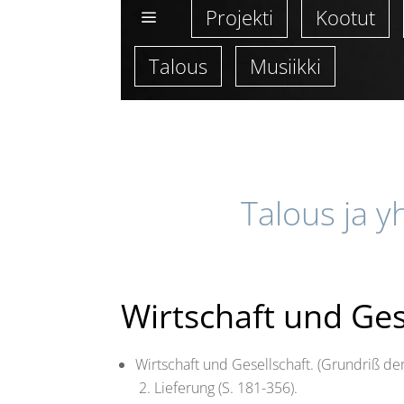
Projekti
Kootut
a
Talous
Musiikki
Talous ja y
Wirtschaft und Ges
Wirtschaft und Gesellschaft. (Grundriß der 
2. Lieferung (S. 181-356).