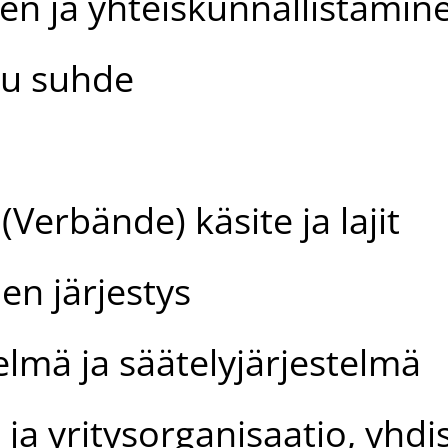
nen ja yhteiskunnallistamin
ttu suhde
Verbände) käsite ja lajit
en järjestys
elmä ja säätelyjärjestelmä
 ja yritysorganisaatio, yhdis