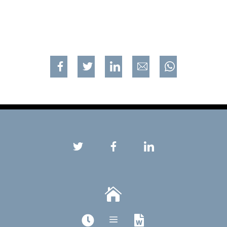
Jaa Facebookissa
Jaa Twitterissa
Jaa Linkedinissä
Jaa sähköpostilla
Jaa WhatsApp

a

