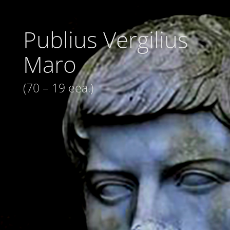
Publius Vergilius
Maro
(70 – 19 eea.)