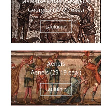
Maalaiselämää (Georgica)
Georgica (37-29 eaa.)
Lauluihin
Aeneis
Aeneis
(29-19 eaa.)
Lauluihin