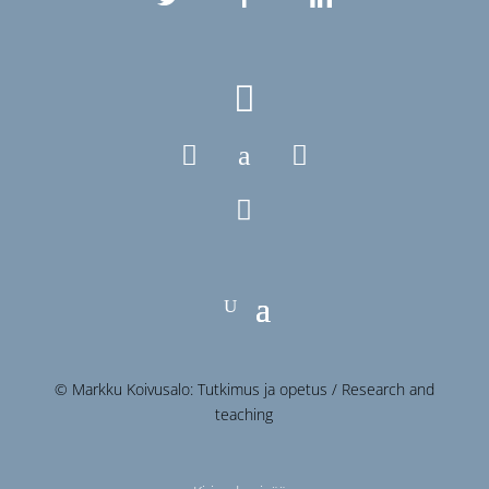

a



© Markku Koivusalo: Tutkimus ja opetus / Research and
teaching