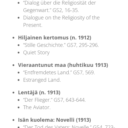
“Dialog über die Religiosität der
Gegenwart.” GS2, 16-35.
Dialogue on the Religiosity of the
Present.
Hiljainen kertomus (n. 1912)
“Stille Geschichte.” GS7, 295-296.
Quiet Story
Vieraantunut maa (huhtikuu 1913)
“Entfremdetes Land.” GS7, 569.
Estranged Land.
Lentäjä (n. 1913)
“Der Flieger.” GS7, 643-644.
The Aviator.
Isän kuolema: Novelli (1913)
“Der Tod des Vaters: Novelle.” GS4, 723-