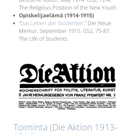
The Religious Position of the New Youth.
Opiskelijaelämä (1914-1915)
“
Das Leben der Studenten
.” Der Neue
Merkur, September 1915. GS2, 75-87.
The Life of Students.
Toiminta (Die Aktion 1913-