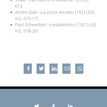
613
André Gide: »La porte étroite« (1921) (GS
II/2, 615-17).
Paul Scheerbart: «Lesabéndio» (1921) (GS
II/2, 618-20)
Jaa
Jaa
Jaa
Jaa
Jaa