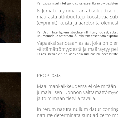
Per causam sui intelligo id cujus essentia involvit existe
6. Jumalalla ymmärrän absoluuttisen 
määrästä attribuutteja koostuvaa subs
(exprimit) ikuista ja ääretöntä olemus
Per Deum intelligo ens absolute infinitum, hoc est, subst
unumquodque aeternam, & infinitam essentiam exprimi
Vapaaksi sanotaan asiaa, joka on ol
välttämättömyydestä ja määräytyy pel
Ea res libera dicitur quæ ex sola suæ naturæ necessitate
PROP. XXIX.
Maailmankaikkeudessa ei ole mitään k
jumalallisen luonnon välttämättömy
ja toimimaan tietyllä tavalla.
In rerum natura nullum datur contin
naturæ determinata sunt ad certo 