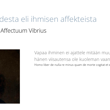
udesta eli ihmisen affekteista
Affectuum Vibrius
Vapaa ihminen ei ajattele mitään mu
hänen viisautensa ole kuoleman vaan
Homo liber de nulla re minus quam de morte cogitat et e