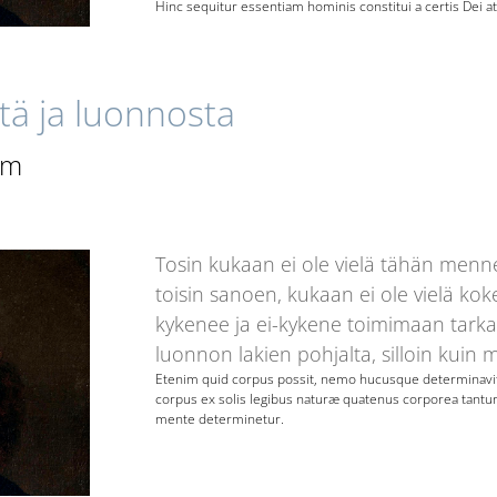
Hinc sequitur essentiam hominis constitui a certis Dei a
stä ja luonnosta
um
Tosin kukaan ei ole vielä tähän menn
toisin sanoen, kukaan ei ole vielä k
kykenee ja ei-kykene toimimaan tarka
luonnon lakien pohjalta, silloin kuin mi
Etenim quid corpus possit, nemo hucusque determinavi
corpus ex solis legibus naturæ quatenus corporea tantum 
mente determinetur.