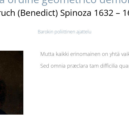
uch (Benedict) Spinoza 1632 – 
Barokin poliittinen ajattelu
Mutta kaikki erinomainen on yhtä vaik
Sed omnia præclara tam difficilia qua