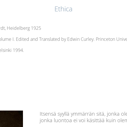
Ethica
ardt, Heidelberg 1925
olume I. Edited and Translated by Edwin Curley. Princeton Unive
lsinki 1994.
Itsensä syyllä ymmärrän sitä, jonka o
jonka luontoa ei voi käsittää kuin ole