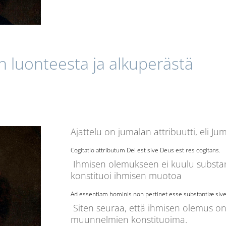
n luonteesta ja alkuperästä
Ajattelu on jumalan attribuutti, eli Ju
Cogitatio attributum Dei est sive Deus est res cogitans.
Ihmisen olemukseen ei kuulu substans
konstituoi ihmisen muotoa
Ad essentiam hominis non pertinet esse substantiæ sive
Siten seuraa, että ihmisen olemus on 
muunnelmien konstituoima.