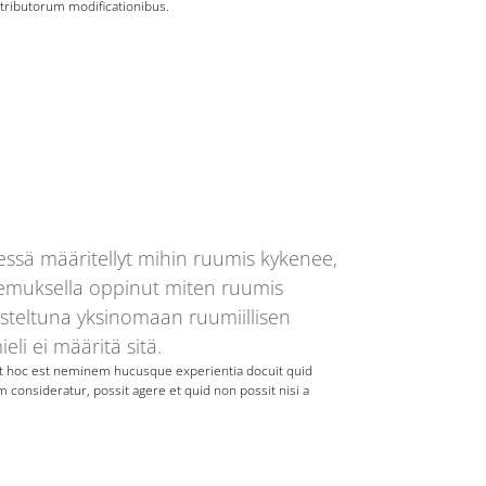
ttributorum modificationibus.
essä määritellyt mihin ruumis kykenee,
okemuksella oppinut miten ruumis
steltuna yksinomaan ruumiillisen
eli ei määritä sitä.
t hoc est neminem hucusque experientia docuit quid
consideratur, possit agere et quid non possit nisi a