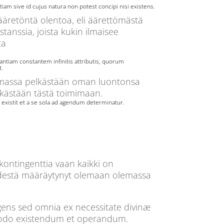
ntiam sive id cujus natura non potest concipi nisi existens.
ääretöntä olentoa, eli äärettömästä
tanssia, joista kukin ilmaisee
ta
antiam constantem infinitis attributis, quorum
t.
emassa pelkästään oman luontonsa
kästään tästä toimimaan.
 existit et a se sola ad agendum determinatur.
ontingenttia vaan kaikki on
ydestä määräytynyt olemaan olemassa
gens sed omnia ex necessitate divinæ
modo existendum et operandum.