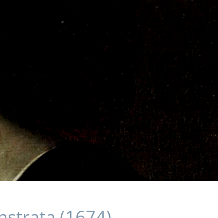
nstrata
(1674)