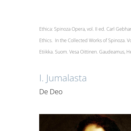
Ethica: Spinoza Opera, vol. II ed. Carl Gebh
Ethics. In the Collected Works of Spinoza. V
Etiikka. Suom. Vesa Oittinen. Gaudeamus, He
I. Jumalasta
De Deo