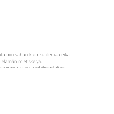
uta niin vähän kuin kuolemaa eikä
 elämän mietiskelyä.
jus sapientia non mortis sed vitæ meditatio est