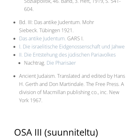
Sozialpolitik, 46. Band, 3. Heft, 1919, S. 541-
604.
Bd. III: Das antike Judentum. Mohr
Siebeck. Tübingen 1921.
Das antike Judentum.
GARS I.
I. Die israelitische Eidgenossenschaft und Jahwe
II. Die Entstehung des jüdischen Pariavolkes
Nachtrag.
Die Pharisäer
Ancient Judaism. Translated and edited by Hans
H. Gerth and Don Martindale. The Free Press. A
division of Macmillan publishing co., inc. New
York 1967.
OSA III (suunniteltu)