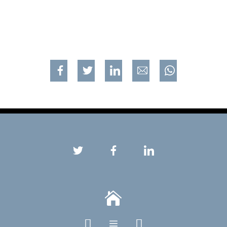
Jaa
Jaa
Jaa
Jaa
Jaa



a