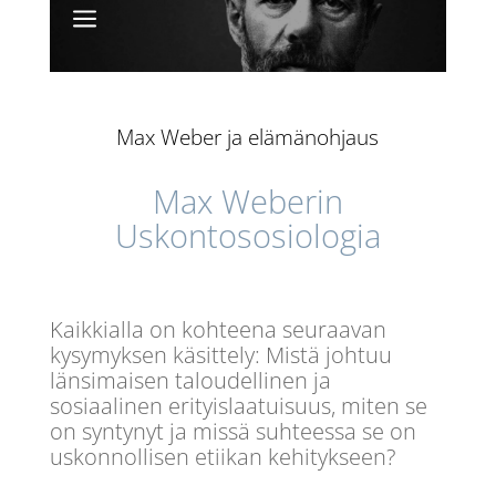
a
Max Weber ja elämänohjaus
Max Weberin
Uskontososiologia
Kaikkialla on kohteena seuraavan
kysymyksen käsittely: Mistä johtuu
länsimaisen taloudellinen ja
sosiaalinen erityislaatuisuus, miten se
on syntynyt ja missä suhteessa se on
uskonnollisen etiikan kehitykseen?