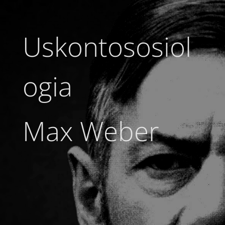
Uskontososiol
ogia
Max Weber