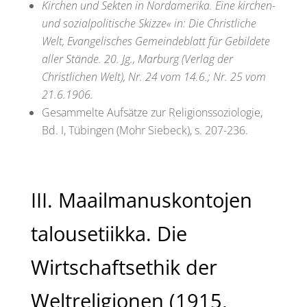
Kirchen und Sekten in Nordamerika. Eine kirchen-
und sozialpolitische Skizze« in: Die Christliche
Welt, Evangelisches Gemeindeblatt für Gebildete
aller Stände. 20. Jg., Marburg (Verlag der
Christlichen Welt), Nr. 24 vom 14.6.; Nr. 25 vom
21.6.1906.
Gesammelte Aufsätze zur Religionssoziologie,
Bd. I, Tübingen (Mohr Siebeck), s. 207-236.
III. Maailmanuskontojen
talousetiikka. Die
Wirtschaftsethik der
Weltreligionen (1915,