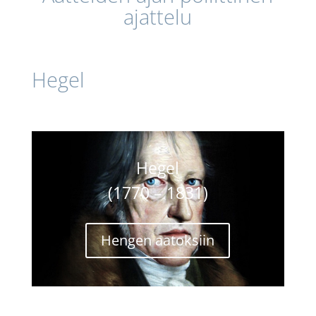
ajattelu
Hegel
Hegel
(1770 – 1831)
Hengen aatoksiin