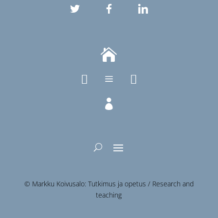



a

© Markku Koivusalo: Tutkimus ja opetus / Research and
teaching