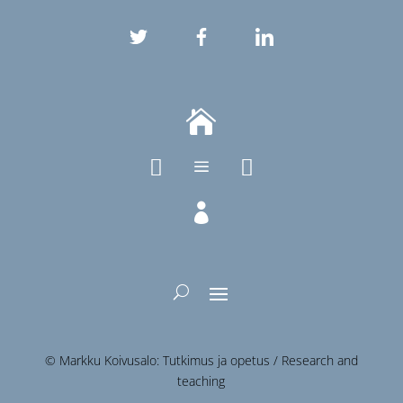



a

© Markku Koivusalo: Tutkimus ja opetus / Research and
teaching