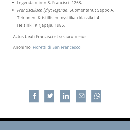
Legenda minor S. Francisci. 1263.
Franciscuksen lyhyt legenda
. Suomentanut Seppo A.
Teinonen. Kristillisen mystiikan klassikot 4.
Helsinki: Kirjapaja, 1985.
Actus beati Francisci et sociorum eius.
Anonimo:
Fioretti di San Francesco
Jaa Facebookissa
Jaa Twitterissa
Jaa Linkedinissä
Jaa sähköpostilla
Jaa WhatsApp