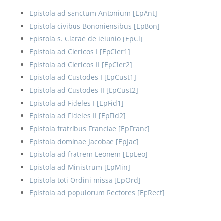
Epistola ad sanctum Antonium [EpAnt]
Epistola civibus Bononiensibus [EpBon]
Epistola s. Clarae de ieiunio [EpCl]
Epistola ad Clericos I [EpCler1]
Epistola ad Clericos II [EpCler2]
Epistola ad Custodes I [EpCust1]
Epistola ad Custodes II [EpCust2]
Epistola ad Fideles I [EpFid1]
Epistola ad Fideles II [EpFid2]
Epistola fratribus Franciae [EpFranc]
Epistola dominae Jacobae [EpJac]
Epistola ad fratrem Leonem [EpLeo]
Epistola ad Ministrum [EpMin]
Epistola toti Ordini missa [EpOrd]
Epistola ad populorum Rectores [EpRect]