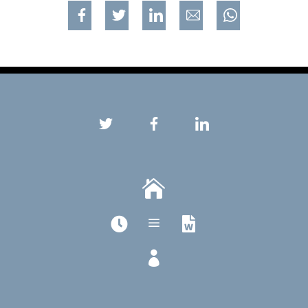
Jaa Facebookissa
Jaa Twitterissa
Jaa Linkedinissä
Jaa sähköpostilla
Jaa WhatsApp

a


