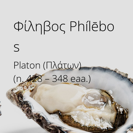
Φίληβος Phílēbo
s
Platon
(
Πλάτων)
(n. 428 – 348 eaa.)