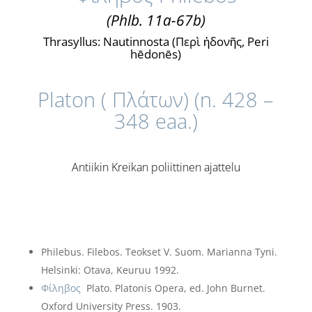
(Phlb. 11a-67b)
Thrasyllus: Nautinnosta (
Περὶ ἡδονῆς
, Peri
hēdonēs)
Platon
(
Πλάτων)
(n. 428 –
348 eaa.)
Antiikin Kreikan poliittinen ajattelu
Philebus. Filebos. Teokset V. Suom. Marianna Tyni.
Helsinki: Otava, Keuruu 1992.
Φίληβος
Plato. Platonis Opera, ed. John Burnet.
Oxford University Press. 1903.