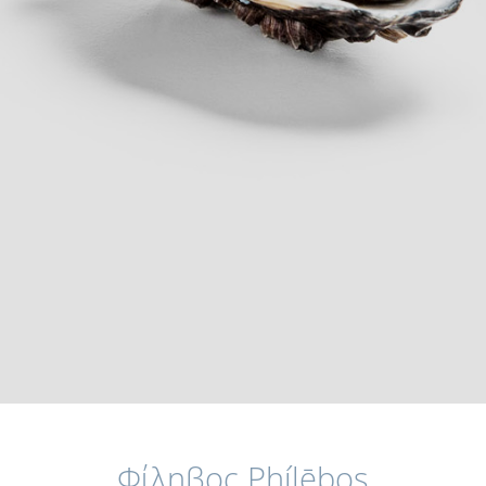
Φίληβος Phílēbos