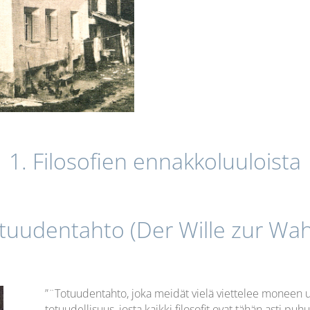
1. Filosofien ennakkoluuloista
tuudentahto (Der Wille zur Wah
”¨Totuudentahto, joka meidät vielä viettelee moneen u
totuudellisuus, josta kaikki filosofit ovat tähän asti puh