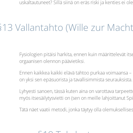
uskaltautuneet? Sillä siinä on eräs riski ja kenties ei o
§13 Vallantahto (Wille zur Macht
Fysiologien pitäisi harkita, ennen kuin määrittelevät its
orgaanisen olennon päävietiksi.
Ennen kaikkea kaikki elävä tahtoo purkaa voimaansa – el
on yksi sen epäsuorista ja tavallisimmista seurauksista.
Lyhyesti sanoen, tässä kuten aina on varottava tarpeetto
myös itsesäilytysvietti on (sen on meille lahjoittanut
Tätä näet vaatii metodi, jonka täytyy olla olemuksellise