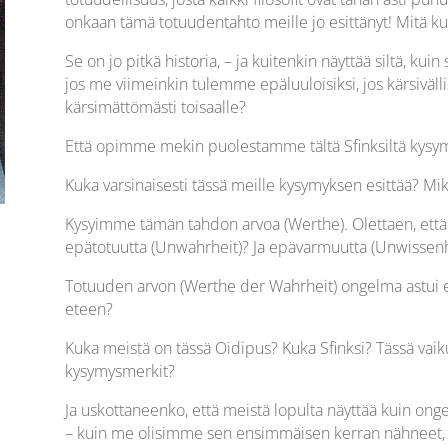
onkaan tämä totuudentahto meille jo esittänyt! Mitä ku
Se on jo pitkä historia, – ja kuitenkin näyttää siltä, kui
jos me viimeinkin tulemme epäluuloisiksi, jos kärsi
kärsimättömästi toisaalle?
Että opimme mekin puolestamme tältä Sfinksiltä kysy
Kuka varsinaisesti tässä meille kysymyksen esittää? Mik
Kysyimme tämän tahdon arvoa (Werthe). Olettaen, ett
epätotuutta (Unwahrheit)? Ja epävarmuutta (Unwissenh
Totuuden arvon (Werthe der Wahrheit) ongelma astu
eteen?
Kuka meistä on tässä Oidipus? Kuka Sfinksi? Tässä vaik
kysymysmerkit?
Ja uskottaneenko, että meistä lopulta näyttää kuin onge
– kuin me olisimme sen ensimmäisen kerran nähneet, 