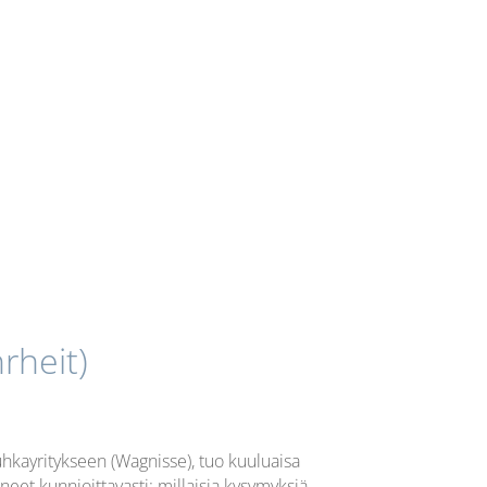
rheit)
hkayritykseen (Wagnisse), tuo kuuluaisa
uneet kunnioittavasti: millaisia kysymyksiä