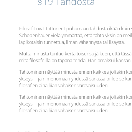
§19 Tahdosta
Filosofit ovat tottuneet puhumaan tahdosta ikään kuin 
Schopenhauer vielä ymmärtää, että tahto yksin on meille
läpikotaisin tunnettua, ilman vähennystä tai lisäystä.
Mutta minusta tuntuu kerta toisensa jälkeen, että täss
mitä filosofeilla on tapana tehdä. Hän omaksui kansan en
Tahtominen näyttää minusta ennen kaikkea joltakin komp
ykseys, – ja nimenomaan yhdessä sanassa piilee se kan
filosofien aina liian vähäisen varovaisuuden.
Tahtominen näyttää minusta ennen kaikkea joltakin komp
ykseys, – ja nimenomaan yhdessä sanassa piilee se kan
filosofien aina liian vähäisen varovaisuuden.