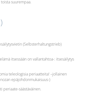
le toista suurempaa.
)
esäilytysvietin (Selbsterhaltungstrieb)
ämä itsessään on vallantahtoa-: itsesäilytys
mia teleologisia periaatteita! –jollainen
 Spinozan epäjohdonmukaisuus-)
sti periaate-säästäväinen.