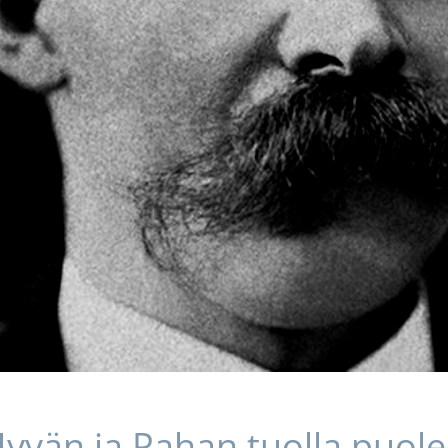
yvän ja Pahan tuolla puol