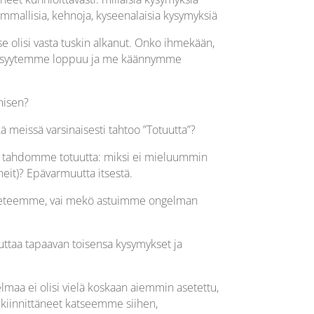
mmallisia, kehnoja, kyseenalaisia kysymyksiä
n se olisi vasta tuskin alkanut. Onko ihmekään,
vällisyytemme loppuu ja me käännymme
misen?
ä meissä varsinaisesti tahtoo ”Totuutta”?
ä tahdomme totuutta: miksi ei mieluummin
eit)? Epävarmuutta itsestä.
i eteemme, vai mekö astuimme ongelman
uttaa tapaavan toisensa kysymykset ja
lmaa ei olisi vielä koskaan aiemmin asetettu,
kiinnittäneet katseemme siihen,