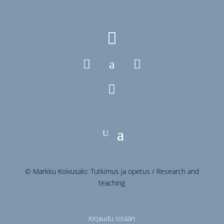

a



© Markku Koivusalo: Tutkimus ja opetus / Research and
teaching
Kirjaudu sisään