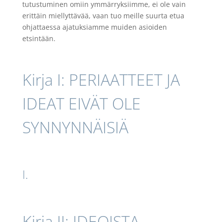
tutustuminen omiin ymmärryksiimme, ei ole vain
erittäin miellyttävää, vaan tuo meille suurta etua
ohjattaessa ajatuksiamme muiden asioiden
etsintään.
Kirja I: PERIAATTEET JA
IDEAT EIVÄT OLE
SYNNYNNÄISIÄ
I.
Kirja II: IDEOISTA