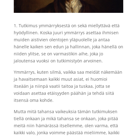
1. Tutkimus ymmärryksestä on sekä miellyttävä että
hyödyllinen. Koska juuri ymmärrys asettaa ihmisen
muiden aistivien olentojen yläpuolelle ja antaa
hänelle kaiken sen edun ja hallinnan, joka hänellä on
niiden ylitse, se on varmastikin aihe, joka jo
jaloutensa vuoksi on tutkimistyön arvoinen.
Ymmärrys, kuten silmä, vaikka saa meidät näkemään
ja havaitsemaan kaikki muut asiat, ei huomioi
itseään ja niinpä vaatii taitoa ja tuskaa, jotta se
voidaan asettaa etäisyyden päähän ja tehdä siitä
itsensä oma kohde.
Mutta mitä tahansa vaikeuksia tämän tutkimuksen
tiellä onkaan ja mikä tahansa se onkaan, joka pitää
meitä niin hämärässä itsellemme, olen varma, että
kaikki valo, jonka voimme päästää mieliimme, kaikki