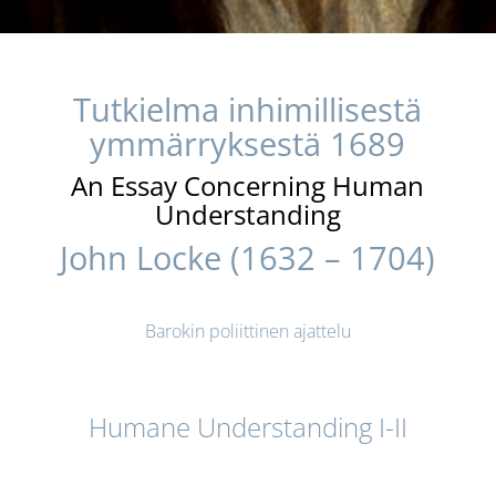
Tutkielma inhimillisestä
ymmärryksestä
1689
An Essay Concerning Human
Understanding
John Locke (1632 – 1704)
Barokin poliittinen ajattelu
Humane Understanding I-II