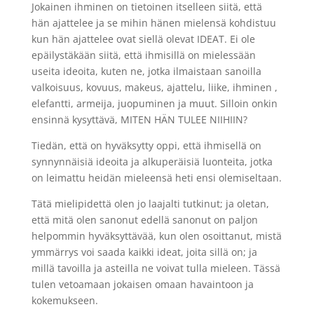
Jokainen ihminen on tietoinen itselleen siitä, että
hän ajattelee ja se mihin hänen mielensä kohdistuu
kun hän ajattelee ovat siellä olevat IDEAT. Ei ole
epäilystäkään siitä, että ihmisillä on mielessään
useita ideoita, kuten ne, jotka ilmaistaan sanoilla
valkoisuus, kovuus, makeus, ajattelu, liike, ihminen ,
elefantti, armeija, juopuminen ja muut. Silloin onkin
ensinnä kysyttävä, MITEN HÄN TULEE NIIHIIN?
Tiedän, että on hyväksytty oppi, että ihmisellä on
synnynnäisiä ideoita ja alkuperäisiä luonteita, jotka
on leimattu heidän mieleensä heti ensi olemiseltaan.
Tätä mielipidettä olen jo laajalti tutkinut; ja oletan,
että mitä olen sanonut edellä sanonut on paljon
helpommin hyväksyttävää, kun olen osoittanut, mistä
ymmärrys voi saada kaikki ideat, joita sillä on; ja
millä tavoilla ja asteilla ne voivat tulla mieleen. Tässä
tulen vetoamaan jokaisen omaan havaintoon ja
kokemukseen.