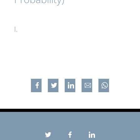
I.
Jaa Facebookissa
Jaa Twitterissa
Jaa Linkedinissä
Jaa sähköpostilla
Jaa WhatsApp