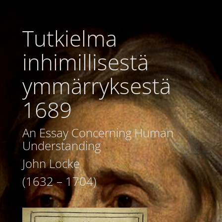
Tutkielma
inhimillisestä
ymmärryksestä
1689
An Essay Concerning Human
Understanding
John Locke
(1632 – 1704)