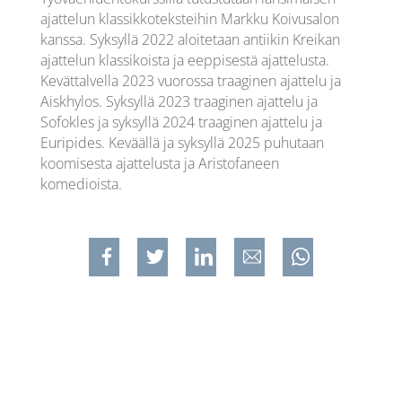
ajattelun klassikkoteksteihin Markku Koivusalon
kanssa. Syksyllä 2022 aloitetaan antiikin Kreikan
ajattelun klassikoista ja eeppisestä ajattelusta.
Kevättalvella 2023 vuorossa traaginen ajattelu ja
Aiskhylos. Syksyllä 2023 traaginen ajattelu ja
Sofokles ja syksyllä 2024 traaginen ajattelu ja
Euripides. Keväällä ja syksyllä 2025 puhutaan
koomisesta ajattelusta ja Aristofaneen
komedioista.
Jaa Facebookissa
Jaa Twitterissa
Jaa Linkedinissä
Jaa sähköpostilla
Jaa WhatsAppiss