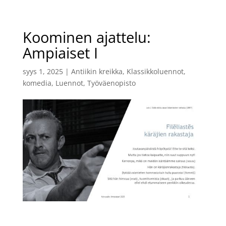
Koominen ajattelu:
Ampiaiset I
syys 1, 2025
|
Antiikin kreikka
,
Klassikkoluennot
,
komedia
,
Luennot
,
Työväenopisto