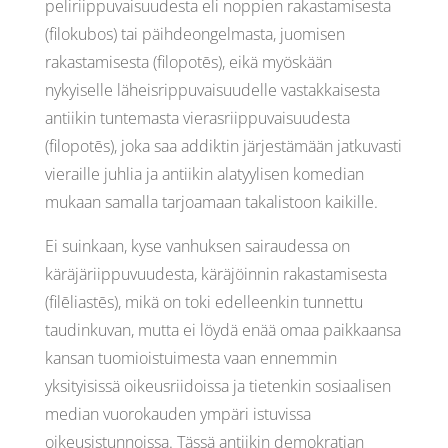
peliriippuvaisuudesta eli noppien rakastamisesta
(filokubos) tai päihdeongelmasta, juomisen
rakastamisesta (filopotēs), eikä myöskään
nykyiselle läheisrippuvaisuudelle vastakkaisesta
antiikin tuntemasta vierasriippuvaisuudesta
(filopotēs), joka saa addiktin järjestämään jatkuvasti
vieraille juhlia ja antiikin alatyylisen komedian
mukaan samalla tarjoamaan takalistoon kaikille.
Ei suinkaan, kyse vanhuksen sairaudessa on
käräjäriippuvuudesta, käräjöinnin rakastamisesta
(filēliastēs), mikä on toki edelleenkin tunnettu
taudinkuvan, mutta ei löydä enää omaa paikkaansa
kansan tuomioistuimesta vaan ennemmin
yksityisissä oikeusriidoissa ja tietenkin sosiaalisen
median vuorokauden ympäri istuvissa
oikeusistunnoissa. Tässä antiikin demokratian