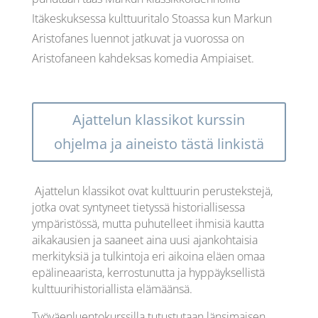
Itäkeskuksessa kulttuuritalo Stoassa kun Markun
Aristofanes luennot jatkuvat ja vuorossa on
Aristofaneen kahdeksas komedia Ampiaiset.
Ajattelun klassikot kurssin
ohjelma ja aineisto tästä linkistä
Ajattelun klassikot ovat kulttuurin perustekstejä,
jotka ovat syntyneet tietyssä historiallisessa
ympäristössä, mutta puhutelleet ihmisiä kautta
aikakausien ja saaneet aina uusi ajankohtaisia
merkityksiä ja tulkintoja eri aikoina eläen omaa
epälineaarista, kerrostunutta ja hyppäyksellistä
kulttuurihistoriallista elämäänsä.
Työväenluentokurssilla tutustutaan länsimaisen