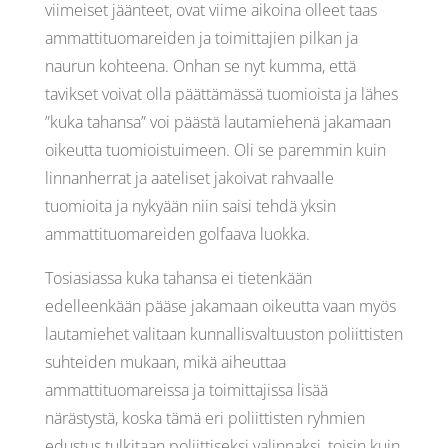
viimeiset jäänteet, ovat viime aikoina olleet taas
ammattituomareiden ja toimittajien pilkan ja
naurun kohteena. Onhan se nyt kumma, että
tavikset voivat olla päättämässä tuomioista ja lähes
”kuka tahansa” voi päästä lautamiehenä jakamaan
oikeutta tuomioistuimeen. Oli se paremmin kuin
linnanherrat ja aateliset jakoivat rahvaalle
tuomioita ja nykyään niin saisi tehdä yksin
ammattituomareiden golfaava luokka.
Tosiasiassa kuka tahansa ei tietenkään
edelleenkään pääse jakamaan oikeutta vaan myös
lautamiehet valitaan kunnallisvaltuuston poliittisten
suhteiden mukaan, mikä aiheuttaa
ammattituomareissa ja toimittajissa lisää
närästystä, koska tämä eri poliittisten ryhmien
edustus tulkitaan poliittiseksi valinnaksi, toisin kuin