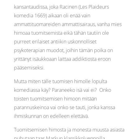
kansantaudissa, joka Racinen (Les Plaideurs
komedia 1669) aikaan oli enää vain
ammattituomareiden ammattisairaus, vanha mies
himoaa tuomitsemista eikä tähän tautiin ole
purreet erilaiset antiikin uskonnolliset
psykoterapian muodot, joihin tämän poika on
yrittänyt isäukkoaan laittaa addiktiosta eroon
pääsemiseksi.
Mutta miten tälle tuomisen himolle lopulta
komediassa käy? Paraneeko isä vai ei? Onko
toisten tuomitsemisen himoon mitään
parannuskeinoa vai onko se tauti, jonka kanssa
ihmiskunnan on edelleen elettävä.
Tuomitsemisen himosta ja monesta muusta asiasta
puhutaan taas Markun klassikkoluennoilla