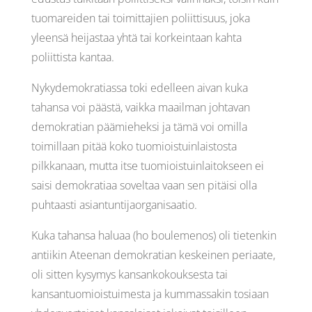
tuomareiden tai toimittajien poliittisuus, joka
yleensä heijastaa yhtä tai korkeintaan kahta
poliittista kantaa.
Nykydemokratiassa toki edelleen aivan kuka
tahansa voi päästä, vaikka maailman johtavan
demokratian päämieheksi ja tämä voi omilla
toimillaan pitää koko tuomioistuinlaistosta
pilkkanaan, mutta itse tuomioistuinlaitokseen ei
saisi demokratiaa soveltaa vaan sen pitäisi olla
puhtaasti asiantuntijaorganisaatio.
Kuka tahansa haluaa (ho boulemenos) oli tietenkin
antiikin Ateenan demokratian keskeinen periaate,
oli sitten kysymys kansankokouksesta tai
kansantuomioistuimesta ja kummassakin tosiaan