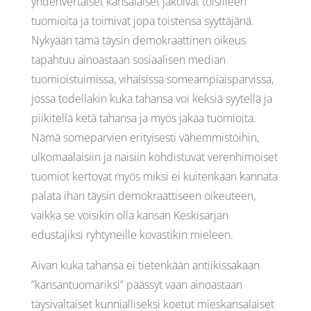
yhdenvertaiset kansalaiset jakoivat toisilleen
tuomioita ja toimivat jopa toistensa syyttäjänä.
Nykyään tämä täysin demokraattinen oikeus
tapahtuu ainoastaan sosiaalisen median
tuomioistuimissa, vihaisissa someampiaisparvissa,
jossa todellakin kuka tahansa voi keksiä syytellä ja
piikitellä ketä tahansa ja myös jakaa tuomioita.
Nämä someparvien erityisesti vähemmistöihin,
ulkomaalaisiin ja naisiin kohdistuvat verenhimoiset
tuomiot kertovat myös miksi ei kuitenkaan kannata
palata ihan täysin demokraattiseen oikeuteen,
vaikka se voisikin olla kansan Keskisarjan
edustajiksi ryhtyneille kovastikin mieleen.
Aivan kuka tahansa ei tietenkään antiikissakaan
”kansantuomariksi” päässyt vaan ainoastaan
täysivaltaiset kunnialliseksi koetut mieskansalaiset