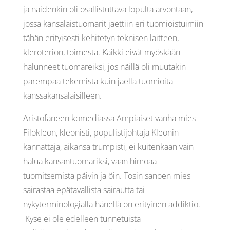
ja näidenkin oli osallistuttava lopulta arvontaan,
jossa kansalaistuomarit jaettiin eri tuomioistuimiin
tähän erityisesti kehitetyn teknisen laitteen,
klērōtērion, toimesta. Kaikki eivät myöskään
halunneet tuomareiksi, jos näillä oli muutakin
parempaa tekemistä kuin jaella tuomioita
kanssakansalaisilleen.
Aristofaneen komediassa Ampiaiset vanha mies
Filokleon, kleonisti, populistijohtaja Kleonin
kannattaja, aikansa trumpisti, ei kuitenkaan vain
halua kansantuomariksi, vaan himoaa
tuomitsemista päivin ja öin. Tosin sanoen mies
sairastaa epätavallista sairautta tai
nykyterminologialla hänellä on erityinen addiktio.
Kyse ei ole edelleen tunnetuista