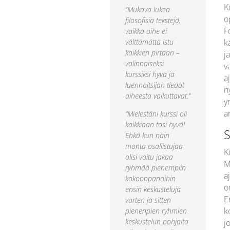
K
“Mukava lukea
o
filosofisia tekstejä,
F
vaikka aihe ei
välttämättä istu
k
kaikkien pirtaan –
j
valinnaiseksi
v
kurssiksi hyvä ja
a
luennoitsijan tiedot
n
aiheesta vaikuttavat.”
y
a
”Mielestäni kurssi oli
kaikkiaan tosi hyvä!
S
Ehkä kun näin
monta osallistujaa
K
olisi voitu jakaa
M
ryhmää pienempiin
a
kokoonpanoihin
o
ensin keskusteluja
E
varten ja sitten
k
pienenpien ryhmien
keskustelun pohjalta
j