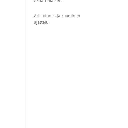
Akharnalaiset I
Aristofanes ja koominen
ajattelu