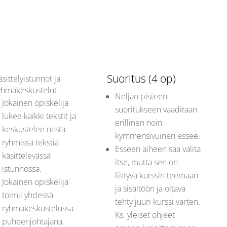
Suoritus (4 op)
äsittelyistunnot ja
yhmäkeskustelut
Neljän pisteen
Jokainen opiskelija
suoritukseen vaaditaan
lukee kaikki tekstit ja
erillinen noin
keskustelee niistä
kymmensivuinen essee.
ryhmissä tekstiä
Esseen aiheen saa valita
käsittelevässä
itse, mutta sen on
istunnossa.
liittyvä kurssin teemaan
Jokainen opiskelija
ja sisältöön ja oltava
toimii yhdessä
tehty juuri kurssi varten.
ryhmäkeskustelussa
Ks. yleiset ohjeet
puheenjohtajana.