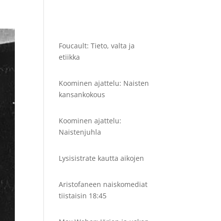
Foucault: Tieto, valta ja
etiikka
Koominen ajattelu: Naisten
kansankokous
Koominen ajattelu:
Naistenjuhla
Lysisistrate kautta aikojen
Aristofaneen naiskomediat
tiistaisin 18:45