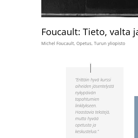
Foucault: Tieto, valta j
Michel Foucault
,
Opetus
,
Turun yliopisto
”Erittäin hyvä kurssi
aiheiden jäsentelystä
nykypäivän
tapahtumien
linkitykseen.
Haastavia tekstejä,
mutta hyvää
opetusta ja
keskustelua.”