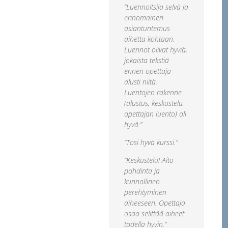
”Luennoitsija selvä ja
erinomainen
asiantuntemus
aihetta kohtaan.
Luennot olivat hyviä,
jokaista tekstiä
ennen opettaja
alusti niitä.
Luentojen rakenne
(alustus, keskustelu,
opettajan luento) oli
hyvä.”
“Tosi hyvä kurssi.”
”Keskustelu! Aito
pohdinta ja
kunnollinen
perehtyminen
aiheeseen. Opettaja
osaa selittää aiheet
todella hyvin.”