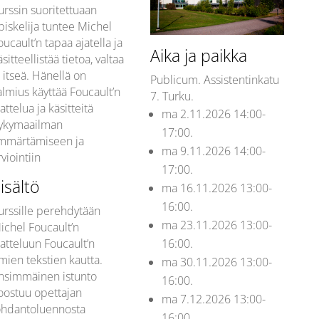
urssin suoritettuaan
piskelija tuntee Michel
oucault’n tapaa ajatella ja
Aika ja paikka
äsitteellistää tietoa, valtaa
a itseä. Hänellä on
Publicum.
Assistentinkatu
almius käyttää Foucault’n
7. Turku.
jattelua ja käsitteitä
ma 2.11.2026 14:00-
ykymaailman
17:00.
mmärtämiseen ja
ma 9.11.2026 14:00-
rviointiin
17:00.
isältö
ma 16.11.2026 13:00-
16:00.
urssille perehdytään
ma 23.11.2026 13:00-
ichel Foucault’n
16:00.
jatteluun Foucault’n
mien tekstien kautta.
ma 30.11.2026 13:00-
nsimmäinen istunto
16:00.
oostuu opettajan
ma 7.12.2026 13:00-
ohdantoluennosta
16:00.