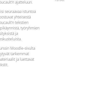
oucault’n ajatteluun.
iisi seuraavaa istuntoa
oostuvat yhteisestä
oucault’n tekstien
äpikäynnistä, työryhmien
sityksistä ja
eskusteluista.
urssin Moodle-sivulta
öytyvät tarkemmat
ateriaalit ja luettavat
kstit.