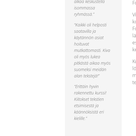
alkaa keskustella
F
isommassa
ryhmässä.”
V
k
“Kaikki oli helposti
F
saatavilla ja
l
käytännön asiat
e
hoituvat
k
mutkattomasti. Kiva
oli myös lukea
K
pitkästä aikaa myös
l
suomeksi meidän
m
alan tekstejä!”
te
“Erittäin hyvin
rakennettu kurssi!
Kiitokset tekstien
etsimisestä ja
käännöksistä eri
kielille.”