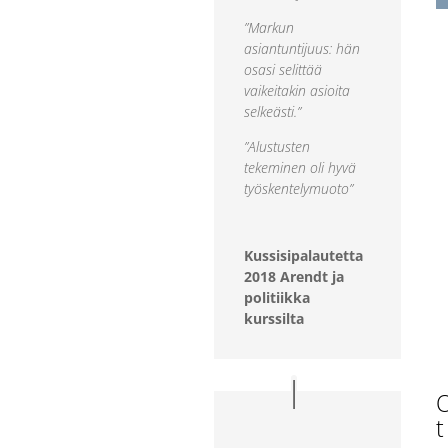
”Markun
asiantuntijuus: hän
osasi selittää
vaikeitakin asioita
selkeästi.”
”Alustusten
tekeminen oli hyvä
työskentelymuoto”
Kussisipalautetta
2018 Arendt ja
politiikka
kurssilta
O
t