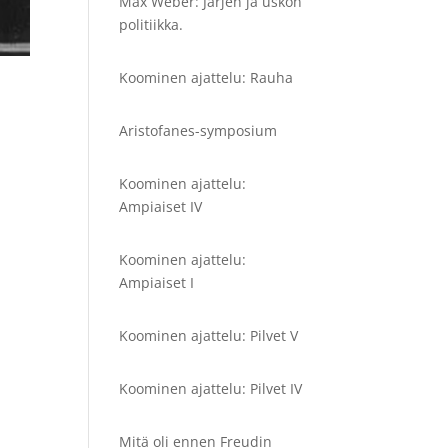
Max Weber: Järjen ja uskon
politiikka.
Koominen ajattelu: Rauha
Aristofanes-symposium
Koominen ajattelu:
Ampiaiset IV
Koominen ajattelu:
Ampiaiset I
Koominen ajattelu: Pilvet V
Koominen ajattelu: Pilvet IV
Mitä oli ennen Freudin