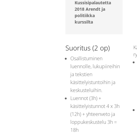
Kussisipalautetta
2018 Arendt ja
politiikka
kurssilta
Suoritus (2 op)
K
r
Osallistuminen
luennolle, lukupiireihin
ja tekstien
käsittelyistuntoihin ja
keskusteluihin.
Luennot (3h) +
käsittelyistunnot 4 x 3h
(12h) + yhteenveto ja
loppukeskustelu 3h =
18h