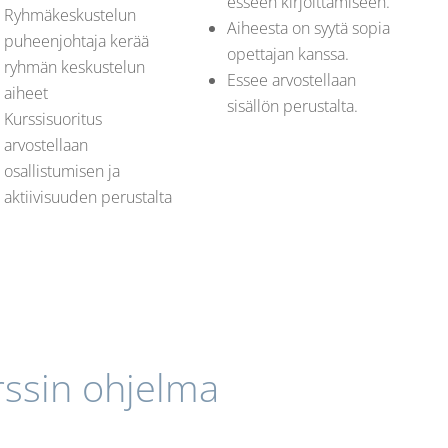
esseen kirjoittamiseen.
Ryhmäkeskustelun
Aiheesta on syytä sopia
puheenjohtaja kerää
opettajan kanssa.
ryhmän keskustelun
Essee arvostellaan
aiheet
sisällön perustalta.
Kurssisuoritus
arvostellaan
osallistumisen ja
aktiivisuuden perustalta
rssin ohjelma