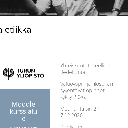
a etiikka
Yhteiskuntatieteellinen
tiedekunta.
Valtio-opin ja filosofian
syventävät opinnot,
syksy 2026.
Moodle
Maanantaisin 2.11–
kurssialu
7.12.2026.
e
Publicum.