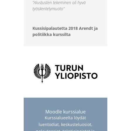
”Alustusten tekeminen oli hyvä
työskentelymuoto”
Kussisipalautetta 2018 Arendt ja
politiikka kurssilta
Moodle kurssialue
Kurssialueelta löydät
luentodiat, keskusteluosiot,