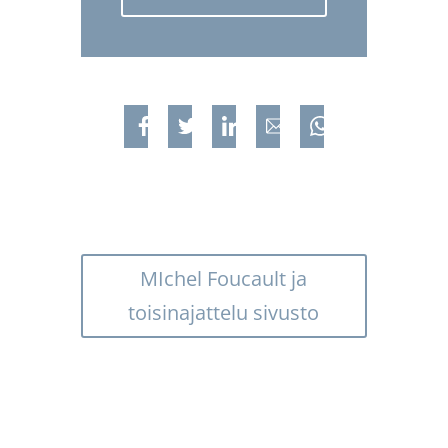
Jaa Facebookissa
Jaa Twitterissa
Jaa Linkedinissä
Jaa sähköpostilla
Jaa WhatsAppis
MIchel Foucault ja
toisinajattelu sivusto