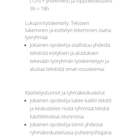
(12h) + yhteenveto ja loppukeskustelu
3h = 18h
Lukupiirityöskentely: Tekstien
lukeminen ja esittelyn tekeminen osana
työryhmää
Jokainen opiskelija osallistuu yhdestä
tekstistä esityksen ja alustuksen
tekevään työryhmän työskentelyyn ja
alustaa tekstistä oman osuuteensa.
Käsittelyistunnot ja ryhmäkeskustelut
Jokainen opiskelija lukee kaikki tekstit
ja keskustelee niistä ryhmissä tekstiä
käsittelevässä istunnossa.
Jokainen opiskelija toimii yhdessä
ryhmäkeskustelussa puheenjohtajana.