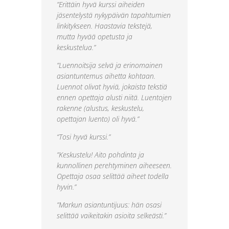
”Erittäin hyvä kurssi aiheiden
jäsentelystä nykypäivän tapahtumien
linkitykseen. Haastavia tekstejä,
mutta hyvää opetusta ja
keskustelua.”
”Luennoitsija selvä ja erinomainen
asiantuntemus aihetta kohtaan.
Luennot olivat hyviä, jokaista tekstiä
ennen opettaja alusti niitä. Luentojen
rakenne (alustus, keskustelu,
opettajan luento) oli hyvä.”
“Tosi hyvä kurssi.”
”Keskustelu! Aito pohdinta ja
kunnollinen perehtyminen aiheeseen.
Opettaja osaa selittää aiheet todella
hyvin.”
”Markun asiantuntijuus: hän osasi
selittää vaikeitakin asioita selkeästi.”