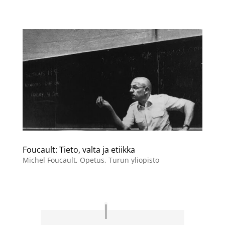
Foucault: Tieto, valta ja etiikka
Michel Foucault
,
Opetus
,
Turun yliopisto