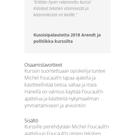
“Erittäin hyvin rakennettu kurssi!
Kiitokset tekstien etsimisestä ja
käännöksistä eri kielille.”
Kussisipalautetta 2018 Arendt ja
politiikka kurssilta
Osaamistavoitteet
Kurssin suoritettuaan opiskelija tuntee
Michel Foucault’n tapaa ajatella ja
käsitteellistää tietoa, valtaa ja itseä.
Hänellä on valmius käyttää Foucault’n
ajattelua ja käsitteitä nykymaailman
ymmärtämiseen ja arviointiin
Sisältö
Kurssille perehdytään Michel Foucault’n
ajatteluun Foucault’n omien tekstien