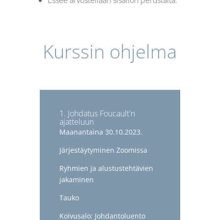
Essee arvostellaan sisällön perustalta.
Kurssin ohjelma
1. Johdatus Foucault'n
ajatteluun
Maanantaina 30.10.2023.
Järjestäytyminen Zoomissa
Ryhmien ja alustustehtävien
jakaminen
Tauko
Koivusalo: Johdantoluento