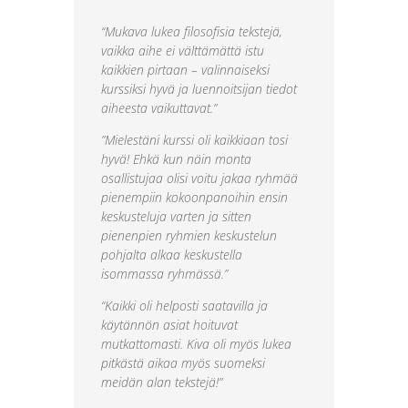
“Mukava lukea filosofisia tekstejä,
vaikka aihe ei välttämättä istu
kaikkien pirtaan – valinnaiseksi
kurssiksi hyvä ja luennoitsijan tiedot
aiheesta vaikuttavat.”
”Mielestäni kurssi oli kaikkiaan tosi
hyvä! Ehkä kun näin monta
osallistujaa olisi voitu jakaa ryhmää
pienempiin kokoonpanoihin ensin
keskusteluja varten ja sitten
pienenpien ryhmien keskustelun
pohjalta alkaa keskustella
isommassa ryhmässä.”
“Kaikki oli helposti saatavilla ja
käytännön asiat hoituvat
mutkattomasti. Kiva oli myös lukea
pitkästä aikaa myös suomeksi
meidän alan tekstejä!”