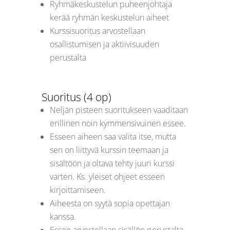
Ryhmäkeskustelun puheenjohtaja
kerää ryhmän keskustelun aiheet
Kurssisuoritus arvostellaan
osallistumisen ja aktiivisuuden
perustalta
Suoritus (4 op)
Neljän pisteen suoritukseen vaaditaan
erillinen noin kymmensivuinen essee.
Esseen aiheen saa valita itse, mutta
sen on liittyvä kurssin teemaan ja
sisältöön ja oltava tehty juuri kurssi
varten. Ks. yleiset ohjeet esseen
kirjoittamiseen.
Aiheesta on syytä sopia opettajan
kanssa.