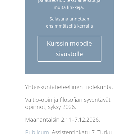
palauteosiot, tekstiaineistot ja
muita linkkejä.
Salasana annetaan
ensimmäisellä kerralla
Kurssin moodle
sivustolle
Yhteiskuntatieteellinen tiedekunta.
Valtio-opin ja filosofian syventävät
opinnot, syksy 2026.
Maanantaisin 2.11–7.12.2026.
Publicum.
Assistentinkatu 7, Turku