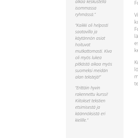
alkaa keskustella
F
isommassa
ryhmässä.”
V
k
“Kaikki oli helposti
F
saatavilla ja
l
käytännön asiat
e
hoituvat
k
mutkattomasti. Kiva
oli myös lukea
K
pitkästä aikaa myös
l
suomeksi meidän
m
alan tekstejä!”
te
“Erittäin hyvin
rakennettu kurssi!
Kiitokset tekstien
etsimisestä ja
käännöksistä eri
kielille.”