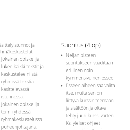
Suoritus (4 op)
äsittelyistunnot ja
yhmäkeskustelut
Neljän pisteen
Jokainen opiskelija
suoritukseen vaaditaan
lukee kaikki tekstit ja
erillinen noin
keskustelee niistä
kymmensivuinen essee.
ryhmissä tekstiä
Esseen aiheen saa valita
käsittelevässä
itse, mutta sen on
istunnossa.
liittyvä kurssin teemaan
Jokainen opiskelija
ja sisältöön ja oltava
toimii yhdessä
tehty juuri kurssi varten.
ryhmäkeskustelussa
Ks. yleiset ohjeet
puheenjohtajana.