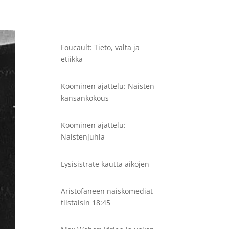
Foucault: Tieto, valta ja
etiikka
Koominen ajattelu: Naisten
kansankokous
Koominen ajattelu:
Naistenjuhla
Lysisistrate kautta aikojen
Aristofaneen naiskomediat
tiistaisin 18:45