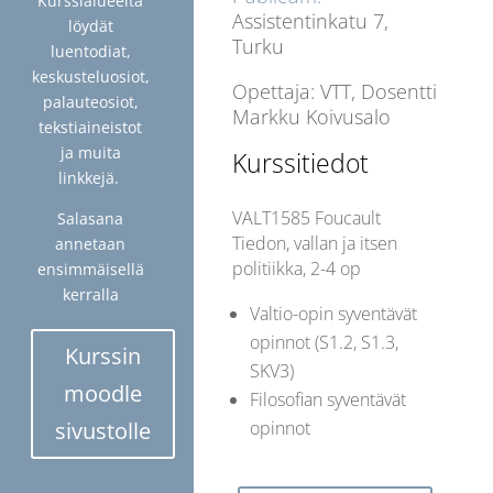
Kurssialueelta
Assistentinkatu 7,
löydät
Turku
luentodiat,
keskusteluosiot,
Opettaja: VTT, Dosentti
palauteosiot,
Markku Koivusalo
tekstiaineistot
ja muita
Kurssitiedot
linkkejä.
VALT1585
Foucault
Salasana
Tiedon, vallan ja itsen
annetaan
politiikka, 2-4 op
ensimmäisellä
kerralla
Valtio-opin syventävät
opinnot (S1.2, S1.3,
Kurssin
SKV3)
moodle
Filosofian syventävät
sivustolle
opinnot