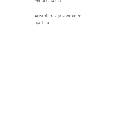
Akharnalaiset I
Aristofanes ja koominen
ajattelu