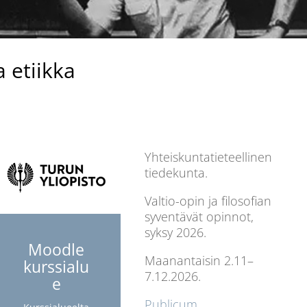
a etiikka
Yhteiskuntatieteellinen
tiedekunta.
Valtio-opin ja filosofian
syventävät opinnot,
syksy 2026.
Moodle
Maanantaisin 2.11–
kurssialu
7.12.2026.
e
Publicum.