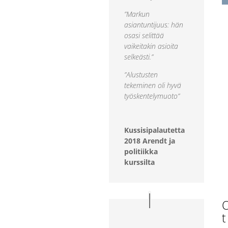
”Markun
asiantuntijuus: hän
osasi selittää
vaikeitakin asioita
selkeästi.”
”Alustusten
tekeminen oli hyvä
työskentelymuoto”
Kussisipalautetta
2018 Arendt ja
politiikka
kurssilta
O
t