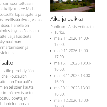
urssin suoritettuaan
piskelija tuntee Michel
oucault’n tapaa ajatella ja
Aika ja paikka
äsitteellistää tietoa, valtaa
a itseä. Hänellä on
Publicum.
Assistentinkatu
almius käyttää Foucault’n
7. Turku.
jattelua ja käsitteitä
ma 2.11.2026 14:00-
ykymaailman
17:00.
mmärtämiseen ja
ma 9.11.2026 14:00-
rviointiin
17:00.
isältö
ma 16.11.2026 13:00-
16:00.
urssille perehdytään
ma 23.11.2026 13:00-
ichel Foucault’n
16:00.
jatteluun Foucault’n
mien tekstien kautta.
ma 30.11.2026 13:00-
nsimmäinen istunto
16:00.
oostuu opettajan
ma 7.12.2026 13:00-
ohdantoluennosta
16:00.