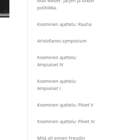
Max Weber: Järjen ja uskon
politiikka.
Koominen ajattelu: Rauha
Aristofanes-symposium
Koominen ajattelu:
Ampiaiset IV
Koominen ajattelu:
Ampiaiset I
Koominen ajattelu: Pilvet V
Koominen ajattelu: Pilvet IV
Mitä oli ennen Freudin