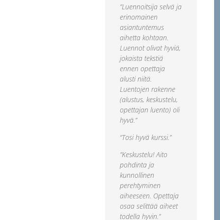
”Luennoitsija selvä ja
erinomainen
asiantuntemus
aihetta kohtaan.
Luennot olivat hyviä,
jokaista tekstiä
ennen opettaja
alusti niitä.
Luentojen rakenne
(alustus, keskustelu,
opettajan luento) oli
hyvä.”
“Tosi hyvä kurssi.”
”Keskustelu! Aito
pohdinta ja
kunnollinen
perehtyminen
aiheeseen. Opettaja
osaa selittää aiheet
todella hyvin.”