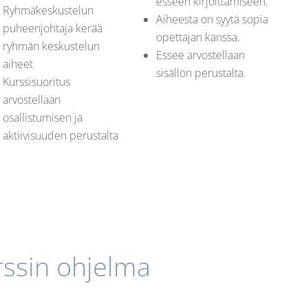
esseen kirjoittamiseen.
Ryhmäkeskustelun
Aiheesta on syytä sopia
puheenjohtaja kerää
opettajan kanssa.
ryhmän keskustelun
Essee arvostellaan
aiheet
sisällön perustalta.
Kurssisuoritus
arvostellaan
osallistumisen ja
aktiivisuuden perustalta
rssin ohjelma