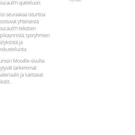
oucault’n ajatteluun.
iisi seuraavaa istuntoa
oostuvat yhteisestä
oucault’n tekstien
äpikäynnistä, työryhmien
sityksistä ja
eskusteluista.
urssin Moodle-sivulta
öytyvät tarkemmat
ateriaalit ja luettavat
kstit.