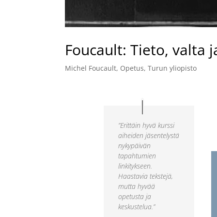
Foucault: Tieto, valta j
Michel Foucault
,
Opetus
,
Turun yliopisto
”Erittäin hyvä kurssi
aiheiden jäsentelystä
nykypäivän
tapahtumien
linkitykseen.
Haastavia tekstejä,
mutta hyvää
opetusta ja
keskustelua.”