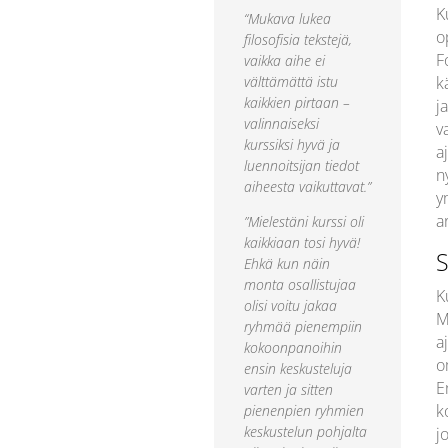
K
“Mukava lukea
o
filosofisia tekstejä,
F
vaikka aihe ei
välttämättä istu
k
kaikkien pirtaan –
j
valinnaiseksi
v
kurssiksi hyvä ja
a
luennoitsijan tiedot
n
aiheesta vaikuttavat.”
y
a
”Mielestäni kurssi oli
kaikkiaan tosi hyvä!
S
Ehkä kun näin
monta osallistujaa
K
olisi voitu jakaa
M
ryhmää pienempiin
a
kokoonpanoihin
o
ensin keskusteluja
E
varten ja sitten
k
pienenpien ryhmien
keskustelun pohjalta
j