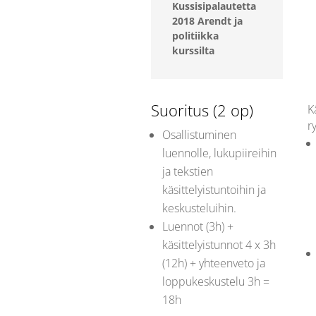
Kussisipalautetta
2018 Arendt ja
politiikka
kurssilta
Suoritus (2 op)
K
r
Osallistuminen
luennolle, lukupiireihin
ja tekstien
käsittelyistuntoihin ja
keskusteluihin.
Luennot (3h) +
käsittelyistunnot 4 x 3h
(12h) + yhteenveto ja
loppukeskustelu 3h =
18h