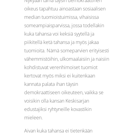
Nykyään tämä täysin demokraattinen
oikeus tapahtuu ainoastaan sosiaalisen
median tuomioistuimissa, vihaisissa
someampiaisparvissa, jossa todellakin
kuka tahansa voi keksiä syytellä ja
piikitellä ketä tahansa ja myös jakaa
tuomioita. Nämä someparvien erityisesti
vähemmistöihin, ulkomaalaisiin ja naisiin
kohdistuvat verenhimoiset tuomiot
kertovat myös miksi ei kuitenkaan
kannata palata ihan täysin
demokraattiseen oikeuteen, vaikka se
voisikin olla kansan Keskisarjan
edustajiksi ryhtyneille kovastikin
mieleen.
Aivan kuka tahansa ei tietenkään