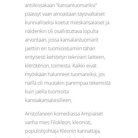
antiikissakaan ”kansantuomariksi”
päässyt vaan ainoastaan täysivaltaiset
kunnialliseksi koetut mieskansalaiset ja
näidenkin oli osallistuttava lopulta
arvontaan, jossa kansalaistuomarit
jaettiin eri tuomioistuimiin tähän
erityisesti kehitetyn teknisen laitteen,
klērōtērion, toimesta. Kaikki eivät
myöskään halunneet tuomareiksi, jos
näillä oli muutakin parempaa tekemistä
kuin jaella tuomioita
kanssakansalaisilleen.
Aristofaneen komediassa Ampiaiset
vanha mies Filokleon, kleonisti,
populistijohtaja Kleonin kannattaja,