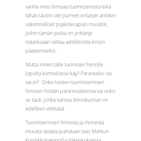
vanha mies himoaa tuomitsemista eikä
tähän tautiin ole purreet erilaiset antiikin
uskonnolliset psykoterapian muodot,
joihin tämän poika on yrittänyt
isäukkoaan laittaa addiktiosta eroon
pääsemiseksi.
Mutta miten tälle tuomisen himolle
lopulta komediassa käy? Paraneeko isä
vai ei? Onko toisten tuomitsemisen
himoon mitään parannuskeinoa vai onko
se tauti, jonka kanssa ihmiskunnan on
edelleen elettävä.
Tuomitsemisen himosta ja monesta
muusta asiasta puhutaan taas Markun
klassikkoluennoilla Itäkeskuksessa