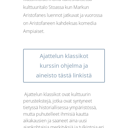
kulttuuritalo Stoassa kun Markun
Aristofanes luennot jatkuvat ja vuorossa
on Aristofaneen kahdeksas komedia
Ampiaiset.
Ajattelun klassikot
kurssin ohjelma ja
aineisto tästä linkistä
Ajattelun klassikot ovat kulttuurin
perustekstejä, jotka ovat syntyneet
tietyssä historiallisessa ympäristössä,
mutta puhutelleet ihmisiä kautta
aikakausien ja saaneet aina uusi
ajankohtaisia merkityksiä ja tulkintoja eri