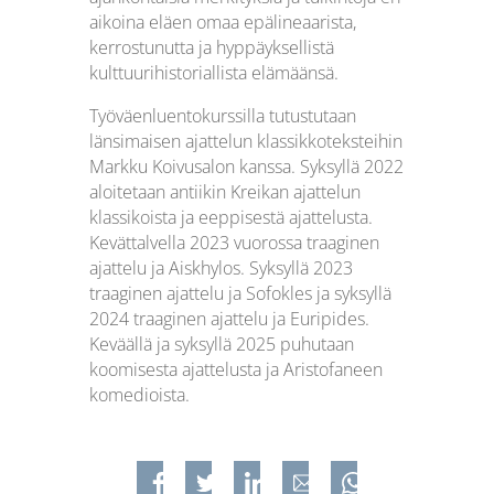
aikoina eläen omaa epälineaarista,
kerrostunutta ja hyppäyksellistä
kulttuurihistoriallista elämäänsä.
Työväenluentokurssilla tutustutaan
länsimaisen ajattelun klassikkoteksteihin
Markku Koivusalon kanssa. Syksyllä 2022
aloitetaan antiikin Kreikan ajattelun
klassikoista ja eeppisestä ajattelusta.
Kevättalvella 2023 vuorossa traaginen
ajattelu ja Aiskhylos. Syksyllä 2023
traaginen ajattelu ja Sofokles ja syksyllä
2024 traaginen ajattelu ja Euripides.
Keväällä ja syksyllä 2025 puhutaan
koomisesta ajattelusta ja Aristofaneen
komedioista.
Jaa Facebookissa
Jaa Twitterissa
Jaa Linkedinissä
Jaa sähköpostilla
Jaa WhatsAppissa