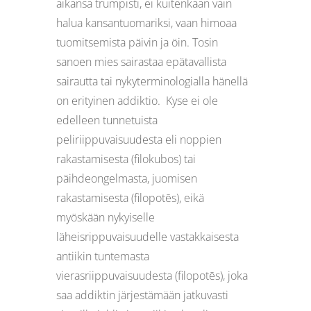
aikansa trumpisti, ei kuitenkaan vain
halua kansantuomariksi, vaan himoaa
tuomitsemista päivin ja öin. Tosin
sanoen mies sairastaa epätavallista
sairautta tai nykyterminologialla hänellä
on erityinen addiktio. Kyse ei ole
edelleen tunnetuista
peliriippuvaisuudesta eli noppien
rakastamisesta (filokubos) tai
päihdeongelmasta, juomisen
rakastamisesta (filopotēs), eikä
myöskään nykyiselle
läheisrippuvaisuudelle vastakkaisesta
antiikin tuntemasta
vierasriippuvaisuudesta (filopotēs), joka
saa addiktin järjestämään jatkuvasti