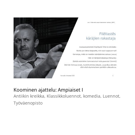
Koominen ajattelu: Ampiaiset I
Antiikin kreikka
,
Klassikkoluennot
,
komedia
,
Luennot
,
Työväenopisto