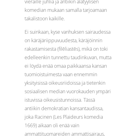
vieraille juhlia ja antiikin alatyylisen
komedian mukaan samalla tarjoamaan
takalistoon kaikille.
Ei suinkaan, kyse vanhuksen sairaudessa
on käräjäriippuvuudesta, käräjöinnin
rakastamisesta (filēliastēs), mikä on toki
edelleenkin tunnettu taudinkuvan, mutta
ei löydä enää omaa paikkaansa kansan
tuomioistuimesta vaan ennemmin
yksityisissä oikeusriidoissa ja tietenkin
sosiaalisen median vuorokauden ympäri
istuvissa oikeusistunnoissa. Tässä
antiikin demokratian kansantaudissa,
joka Racinen (Les Plaideurs komedia
1669) aikaan oli enää vain
ammattituomareiden ammattisairaus,