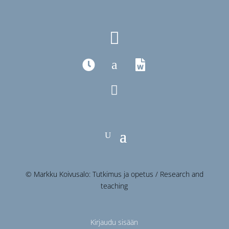

a



© Markku Koivusalo: Tutkimus ja opetus / Research and
teaching
Kirjaudu sisään