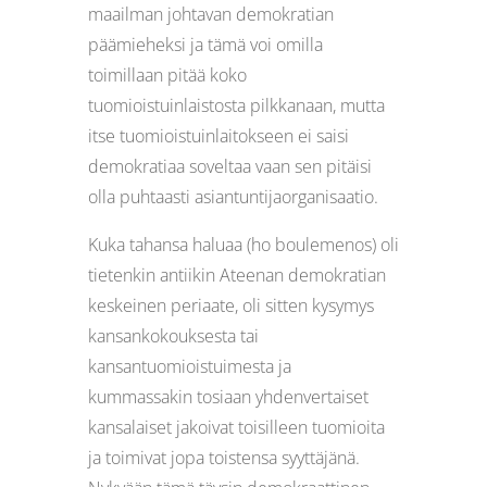
maailman johtavan demokratian
päämieheksi ja tämä voi omilla
toimillaan pitää koko
tuomioistuinlaistosta pilkkanaan, mutta
itse tuomioistuinlaitokseen ei saisi
demokratiaa soveltaa vaan sen pitäisi
olla puhtaasti asiantuntijaorganisaatio.
Kuka tahansa haluaa (ho boulemenos) oli
tietenkin antiikin Ateenan demokratian
keskeinen periaate, oli sitten kysymys
kansankokouksesta tai
kansantuomioistuimesta ja
kummassakin tosiaan yhdenvertaiset
kansalaiset jakoivat toisilleen tuomioita
ja toimivat jopa toistensa syyttäjänä.