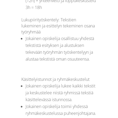
(12h) + yhteenveto ja loppukeskustelu
3h = 18h
Lukupiirityöskentely: Tekstien
lukeminen ja esittelyn tekeminen osana
työryhmää
Jokainen opiskelija osallistuu yhdestä
tekstistä esityksen ja alustuksen
tekevään työryhmän työskentelyyn ja
alustaa tekstistä oman osuuteensa.
Käsittelyistunnot ja ryhmäkeskustelut
Jokainen opiskelija lukee kaikki tekstit
ja keskustelee niistä ryhmissä tekstiä
käsittelevässä istunnossa.
Jokainen opiskelija toimii yhdessä
ryhmäkeskustelussa puheenjohtajana.