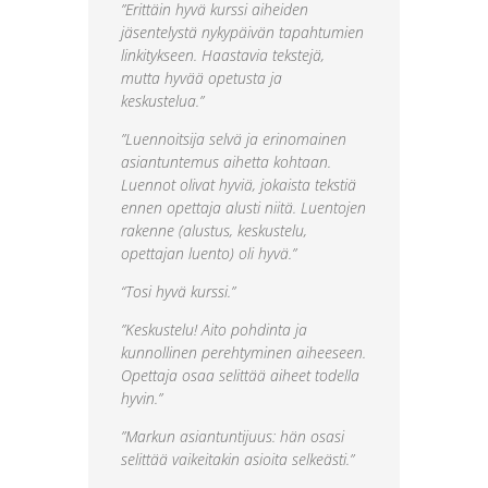
”Erittäin hyvä kurssi aiheiden
jäsentelystä nykypäivän tapahtumien
linkitykseen. Haastavia tekstejä,
mutta hyvää opetusta ja
keskustelua.”
”Luennoitsija selvä ja erinomainen
asiantuntemus aihetta kohtaan.
Luennot olivat hyviä, jokaista tekstiä
ennen opettaja alusti niitä. Luentojen
rakenne (alustus, keskustelu,
opettajan luento) oli hyvä.”
“Tosi hyvä kurssi.”
”Keskustelu! Aito pohdinta ja
kunnollinen perehtyminen aiheeseen.
Opettaja osaa selittää aiheet todella
hyvin.”
”Markun asiantuntijuus: hän osasi
selittää vaikeitakin asioita selkeästi.”