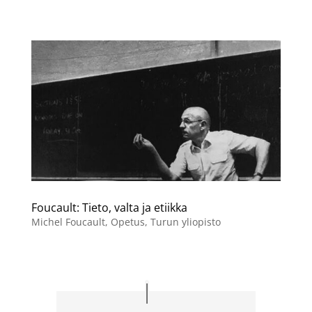
Foucault: Tieto, valta ja etiikka
Michel Foucault
,
Opetus
,
Turun yliopisto