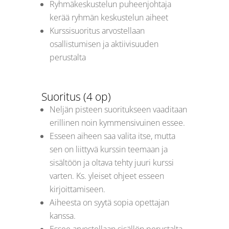
Ryhmäkeskustelun puheenjohtaja
kerää ryhmän keskustelun aiheet
Kurssisuoritus arvostellaan
osallistumisen ja aktiivisuuden
perustalta
Suoritus (4 op)
Neljän pisteen suoritukseen vaaditaan
erillinen noin kymmensivuinen essee.
Esseen aiheen saa valita itse, mutta
sen on liittyvä kurssin teemaan ja
sisältöön ja oltava tehty juuri kurssi
varten. Ks. yleiset ohjeet esseen
kirjoittamiseen.
Aiheesta on syytä sopia opettajan
kanssa.