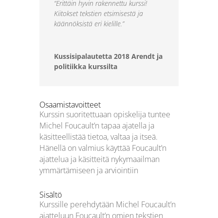
“Erittäin hyvin rakennettu kurssi!
Kiitokset tekstien etsimisestä ja
käännöksistä eri kielille.”
Kussisipalautetta 2018 Arendt ja
politiikka kurssilta
Osaamistavoitteet
Kurssin suoritettuaan opiskelija tuntee
Michel Foucault’n tapaa ajatella ja
käsitteellistää tietoa, valtaa ja itseä.
Hänellä on valmius käyttää Foucault’n
ajattelua ja käsitteitä nykymaailman
ymmärtämiseen ja arviointiin
Sisältö
Kurssille perehdytään Michel Foucault’n
ajatteluun Foucault’n omien tekstien