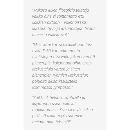
“Mukava lukea filosofisia tekstejä,
vaikka aihe ei välttämättä istu
kaikkien pirtaan – valinnaiseksi
kurssiksi hyvä ja luennoitsijan tiedot
aiheesta vaikuttavat.”
”Mielestäni kurssi oli kaikkiaan tosi
hyvä! Ehkä kun näin monta
osallistujaa olisi voitu jakaa ryhmää
pienempiin kokoonpanoihin ensin
keskusteluja varten ja sitten
pienenpien ryhmien keskustelun
pohjalta alkaa keskustella
isommassa ryhmässä.”
“Kaikki oli helposti saatavilla ja
käytännön asiat hoituvat
mutkattomasti. Kiva oli myös lukea
pitkästä aikaa myös suomeksi
meidän alan tekstejä!”