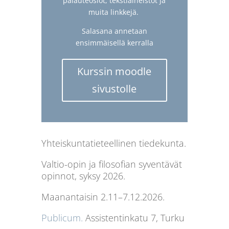
palauteosiot, tekstiaineistot ja
muita linkkejä.
Salasana annetaan
ensimmäisellä kerralla
Kurssin moodle
sivustolle
Yhteiskuntatieteellinen tiedekunta.
Valtio-opin ja filosofian syventävät
opinnot, syksy 2026.
Maanantaisin 2.11–7.12.2026.
Publicum.
Assistentinkatu 7, Turku