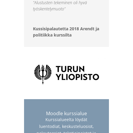
”Alustusten tekeminen oli hyvä
työskentelymuoto”
Kussisipalautetta 2018 Arendt ja
politiikka kurssilta
Moodle kurssialue
Kurssialueelta löydät
luentodiat, keskusteluosiot,