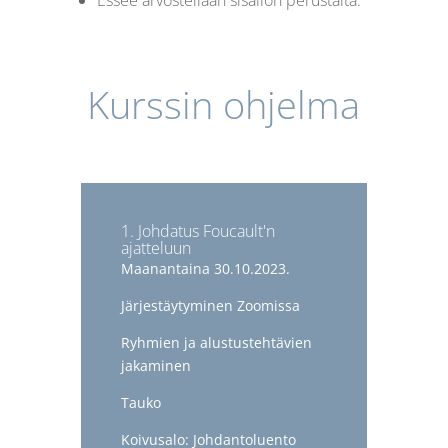
Essee arvostellaan sisällön perustalta.
Kurssin ohjelma
1. Johdatus Foucault'n
ajatteluun
Maanantaina 30.10.2023.
Järjestäytyminen Zoomissa
Ryhmien ja alustustehtävien
jakaminen
Tauko
Koivusalo: Johdantoluento