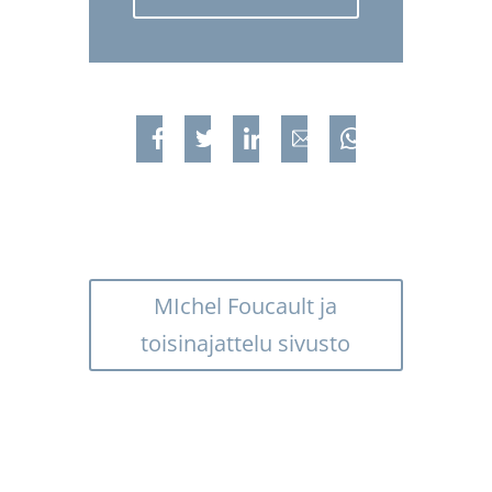
Jaa Facebookissa
Jaa Twitterissa
Jaa Linkedinissä
Jaa sähköpostilla
Jaa WhatsAppis
MIchel Foucault ja
toisinajattelu sivusto