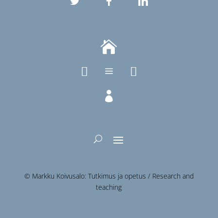



a

© Markku Koivusalo: Tutkimus ja opetus / Research and
teaching