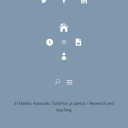

a



© Markku Koivusalo: Tutkimus ja opetus / Research and
teaching