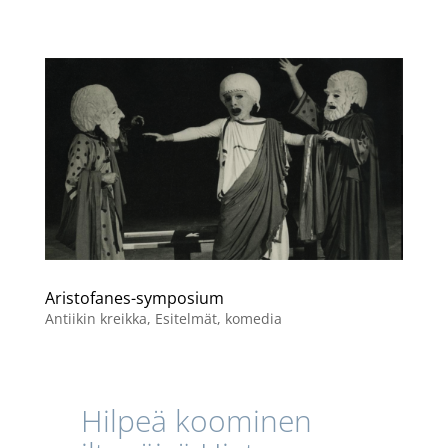
Aristofanes-symposium
Antiikin kreikka
,
Esitelmät
,
komedia
Hilpeä koominen