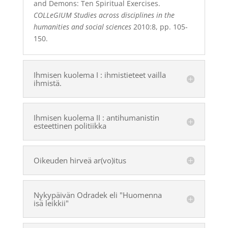
and Demons: Ten Spiritual Exercises.
COLLeGIUM Studies across disciplines in the
humanities and social sciences
2010:8, pp. 105-
150.
Ihmisen kuolema I : ihmistieteet vailla
ihmistä.
Ihmisen kuolema II : antihumanistin
esteettinen politiikka
Oikeuden hirveä ar(vo)itus
Nykypäivän Odradek eli "Huomenna
isä leikkii"