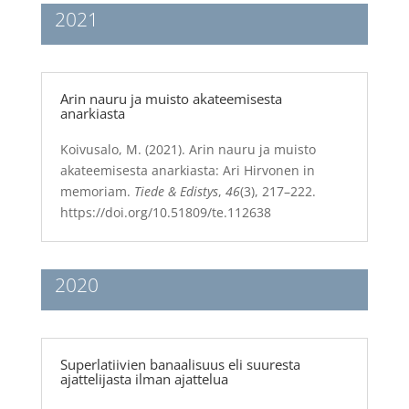
2021
Arin nauru ja muisto akateemisesta
anarkiasta
Koivusalo, M. (2021). Arin nauru ja muisto
akateemisesta anarkiasta: Ari Hirvonen in
memoriam.
Tiede & Edistys
,
46
(3), 217–222.
https://doi.org/10.51809/te.112638
2020
Superlatiivien banaalisuus eli suuresta
ajattelijasta ilman ajattelua