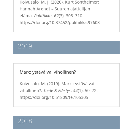
Koivusalo, M. J. (2020). Kurt Sontheimer:
Hannah Arendt – Suuren ajattelijan
elämä.
Politiikka
,
62
(3), 308–310.
https://doi.org/10.37452/politiikka.97603
2019
Marx: ystävä vai vihollinen?
Koivusalo, M. (2019). Marx : ystävä vai
vihollinen?.
Tiede & Edistys
,
44
(1), 50–72.
https://doi.org/10.51809/te.105305
2018