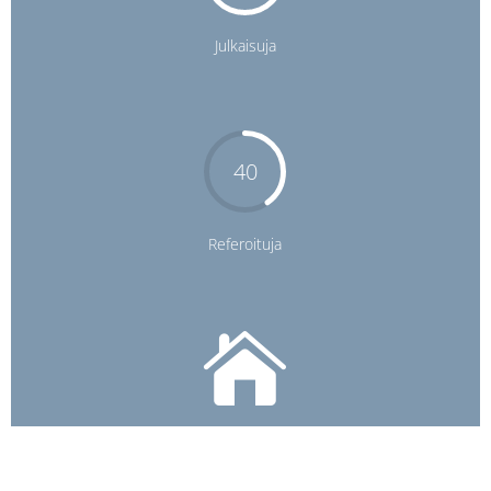
Julkaisuja
40
Referoituja
