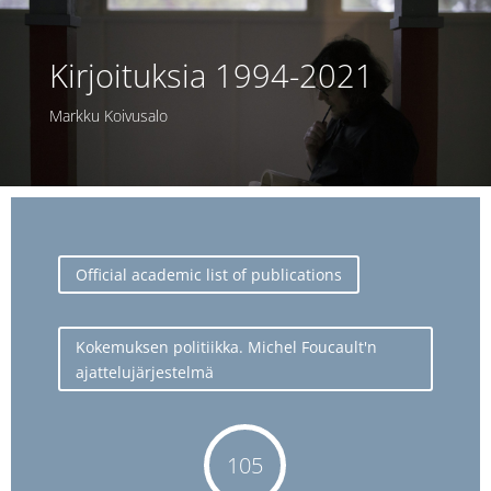
Kirjoituksia 1994-2021
Markku Koivusalo
Official academic list of publications
Kokemuksen politiikka. Michel Foucault'n
ajattelujärjestelmä
105