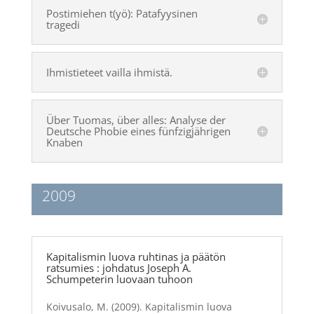
Postimiehen t(yö): Patafyysinen
tragedi
Ihmistieteet vailla ihmistä.
Über Tuomas, über alles: Analyse der
Deutsche Phobie eines fünfzigjährigen
Knaben
2009
Kapitalismin luova ruhtinas ja päätön
ratsumies : johdatus Joseph A.
Schumpeterin luovaan tuhoon
Koivusalo, M. (2009). Kapitalismin luova