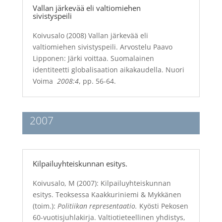
Vallan järkevää eli valtiomiehen
sivistyspeili
Koivusalo (2008) Vallan järkevää eli
valtiomiehen sivistyspeili. Arvostelu Paavo
Lipponen: Järki voittaa. Suomalainen
identiteetti globalisaation aikakaudella.
Nuori
Voima
2008:4
, pp. 56-64.
2007
Kilpailuyhteiskunnan esitys.
Koivusalo, M (2007): Kilpailuyhteiskunnan
esitys. Teoksessa Kaakkuriniemi & Mykkänen
(toim.):
Politiikan representaatio.
Kyösti Pekosen
60-vuotisjuhlakirja. Valtiotieteellinen yhdistys,