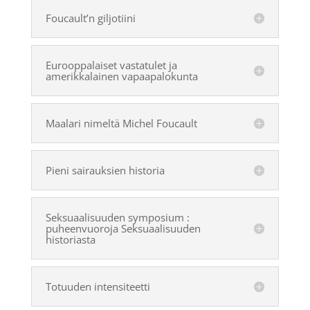
Foucault’n giljotiini
Eurooppalaiset vastatulet ja
amerikkalainen vapaapalokunta
Maalari nimeltä Michel Foucault
Pieni sairauksien historia
Seksuaalisuuden symposium :
puheenvuoroja Seksuaalisuuden
historiasta
Totuuden intensiteetti