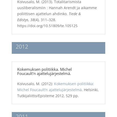
Koivusalo, M. (2013). Totalitarismista
uusliberalismiin : Hannah Arendt ja aikamme
poliittisen ajattelun ahdinko.
Tiede &
Edistys
,
38
(4), 311–328.
https://doi.org/10.51809/te.105125
2012
Kokemuksen politiikka. Michel
Foucault'n ajattelujärjestelmä.
Koivusalo, M. (2012)
:
Kokemuksen politiikka:
Michel Foucault’n ajattelujärjestelmä
. Helsinki,
Tutkijaliitto/Episteme 2012, 529 pp.
2011