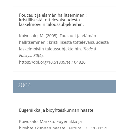
Foucault ja elämän hallitseminen :
kristillisestä tottelevaisuudesta
laskelmoiviin taloussubjekteihin.
Koivusalo, M. (2005). Foucault ja elämän
hallitseminen : kristillisestä tottelevaisuudesta
laskelmoiviin taloussubjekteihin.
Tiede &
Edistys
,
30
(4).
https://doi.org/10.51809/te.104826
2004
Eugeniikka ja bioyhteiskunnan haaste
Koivusalo, Markku: Eugeniikka ja
bioyhteiskunnan haaste.
Futura: 23
(2004): 4,