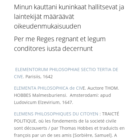
Minun kauttani kuninkaat hallitsevat ja
laintekijät määräävät
oikeudenmukaisuuden
Per me Reges regnant et legum
conditores iusta decernunt
ELEMENTORUM PHILOSOPHIAE SECTIO TERTIA DE
CIVE
. Parisiis, 1642
ELEMENTA PHILOSOPHICA de CIV
E. Auctore THOM.
HOBBES Malmesburiensi. Amsterodami: apud
Ludovicum Elzevirium, 1647.
ELEMENS PHILOSOPHIQUES DU CITOYEN
: TRAICTÉ
POLITIQUE, où les fondements de la societé civile
sont découverts / par Thomas Hobbes et traduicts en
françois par un de ses amis [Sorbière, Samuel]. A