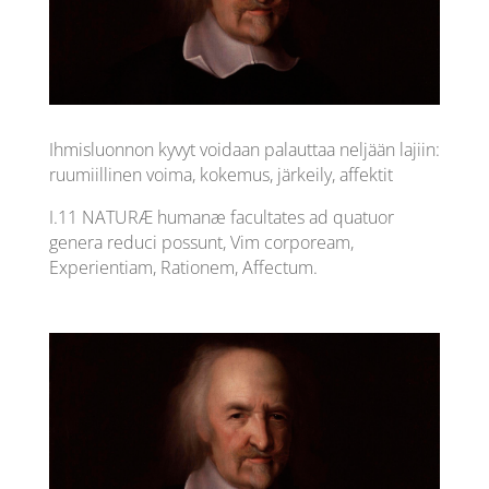
Ihmisluonnon kyvyt voidaan palauttaa neljään lajiin:
ruumiillinen voima, kokemus, järkeily, affektit
I.11 NATURÆ humanæ facultates ad quatuor
genera reduci possunt, Vim corpoream,
Experientiam, Rationem, Affectum.