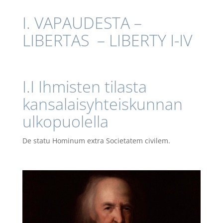
I. VAPAUDESTA –
LIBERTAS – LIBERTY I-IV
I.I Ihmisten tilasta
kansalaisyhteiskunnan
ulkopuolella
De statu Hominum extra Societatem civilem.