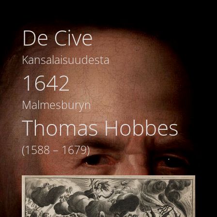
De Cive
Kansalaisuudesta
1642
Malmesburyn
Thomas Hobbes
(1588 – 1679)