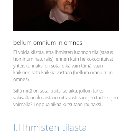
bellum omnium in omnes
Ei voida kiistää, että ihmisten luonnon tila (status
hominum naturalis) ennen kuin he kokoontuivat
yhteiskunnaksi oli sota; eikä vain tämä, vaan
kaikkien sota kaikkia vastaan (bellum omnium in
omnes)
Sillä mitä on sota, paitsi se aika, jolloin tahto
väkivaltaan ilmaistaan ​​riittävästi sanojen tai tekojen
voimalla? Loppua aikaa kutsutaan rauhaksi.
I.I Ihmisten tilasta