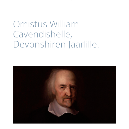
Omistus William
Cavendishelle,
Devonshiren Jaarlille.