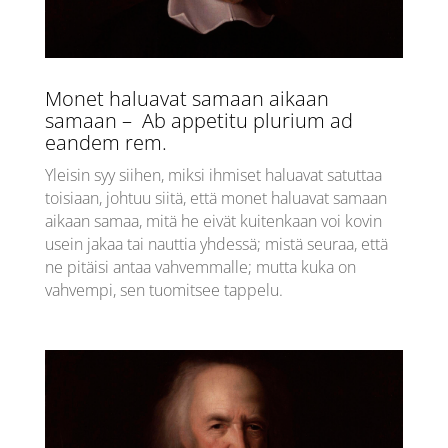
Monet haluavat samaan aikaan
samaan – Ab appetitu plurium ad
eandem rem.
Yleisin syy siihen, miksi ihmiset haluavat satuttaa
toisiaan, johtuu siitä, että monet haluavat samaan
aikaan samaa, mitä he eivät kuitenkaan voi kovin
usein jakaa tai nauttia yhdessä; mistä seuraa, että
ne pitäisi antaa vahvemmalle; mutta kuka on
vahvempi, sen tuomitsee tappelu.