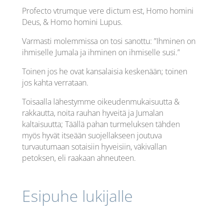
Profecto vtrumque vere dictum est, Homo homini
Deus, & Homo homini Lupus.
Varmasti molemmissa on tosi sanottu: ”Ihminen on
ihmiselle Jumala ja ihminen on ihmiselle susi.”
Toinen jos he ovat kansalaisia keskenään; toinen
jos kahta verrataan.
Toisaalla lähestymme oikeudenmukaisuutta &
rakkautta, noita rauhan hyveitä ja Jumalan
kaltaisuutta; Täällä pahan turmeluksen tähden
myös hyvät itseään suojellakseen joutuva
turvautumaan sotaisiin hyveisiin, väkivallan
petoksen, eli raakaan ahneuteen.
Esipuhe lukijalle